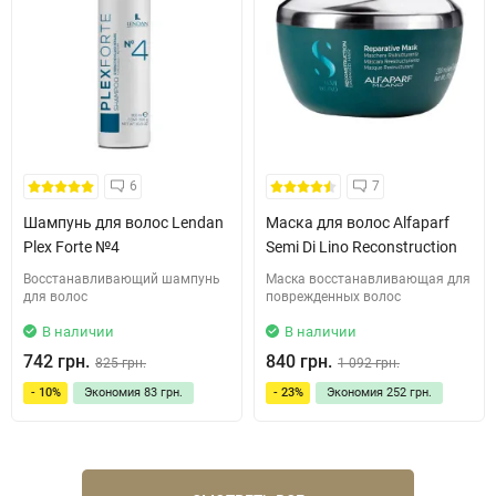
6
7
Шампунь для волос Lendan
Маска для волос Alfaparf
Plex Forte №4
Semi Di Lino Reconstruction
Восстанавливающий шампунь
Маска восстанавливающая для
для волос
поврежденных волос
В наличии
В наличии
742 грн.
840 грн.
825 грн.
1 092 грн.
- 10%
Экономия
83 грн.
- 23%
Экономия
252 грн.