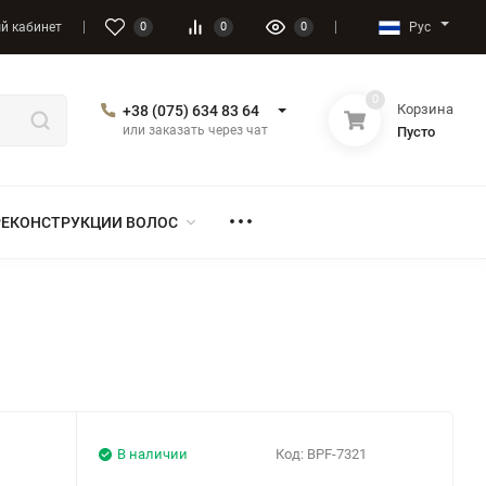
Рус
й кабинет
0
0
0
0
Корзина
+38 (075) 634 83 64
или заказать через чат
Пусто
РЕКОНСТРУКЦИИ ВОЛОС
В наличии
Код:
BPF-7321