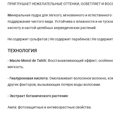
ПРИГЛУШАЕТ НЕЖЕЛАТЕЛЬНЫЕ ОТТЕНКИ, ОСВЕТЛЯЕТ И ВОС
М
инеральная пудра для легкого, мгновенного и естественног
поддержания чистого вида. Устойчива к влажности и не тускне
кислоту и настой целебных аюрведических растений.
Не содержит сульфатов | Не содержит парабенов | Не содержи
ТЕХНОЛОГИЯ
- Масло Monoï de Tahiti:
Восстанавливающий эффект, особенно 
мягкость.
- Гиалуроновая кислота:
Омолаживает волосяное волокно, ком
других факторов, вызывающих потерю воды волосами.
- Экстракт ботанического растения:
Амла: фотозащитные и антивозрастные свойства.