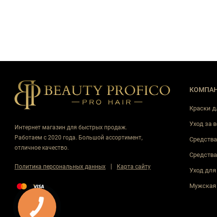
КОМПА
Краски д
Уход за 
Интернет магазин для быстрых продаж.
Работаем с 2020 года. Большой ассортимент,
Средства
отличное качество.
Средства
|
Политика персональных данных
Карта сайту
Уход для
Мужская