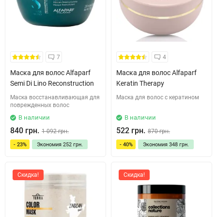
7
4
Маска для волос Alfaparf
Маска для волос Alfaparf
Semi Di Lino Reconstruction
Keratin Therapy
Маска восстанавливающая для
Маска для волос с кератином
поврежденных волос
В наличии
В наличии
840 грн.
522 грн.
1 092 грн.
870 грн.
- 23%
Экономия
252 грн.
- 40%
Экономия
348 грн.
Скидка!
Скидка!