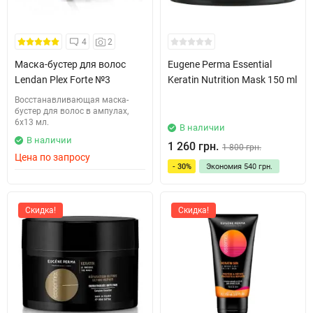
4
2
Маска-бустер для волос
Eugene Perma Essential
Lendan Plex Forte №3
Keratin Nutrition Mask 150 ml
Восстанавливающая маска-
бустер для волос в ампулах,
6x13 мл.
В наличии
В наличии
1 260 грн.
1 800 грн.
Цена по запросу
- 30%
Экономия
540 грн.
Скидка!
Скидка!