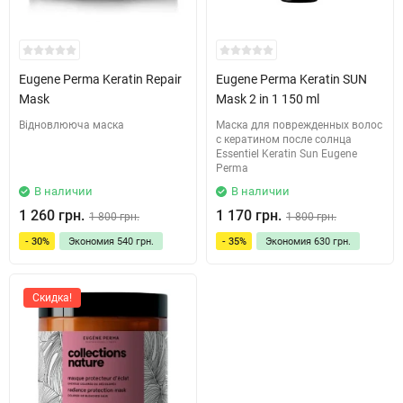
Eugene Perma Keratin Repair
Eugene Perma Keratin SUN
Mask
Mask 2 in 1 150 ml
Відновлююча маска
Маска для поврежденных волос
с кератином после солнца
Essentiel Keratin Sun Eugene
Perma
В наличии
В наличии
1 260 грн.
1 170 грн.
1 800 грн.
1 800 грн.
- 30%
Экономия
540 грн.
- 35%
Экономия
630 грн.
Скидка!