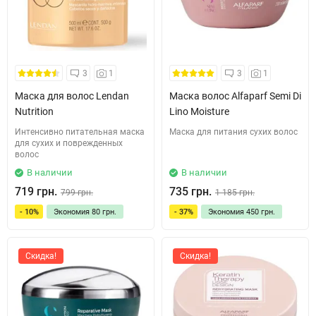
3
1
3
1
Маска для волос Lendan
Маска волос Alfaparf Semi Di
Nutrition
Lino Moisture
Интенсивно питательная маска
Маска для питания сухих волос
для сухих и поврежденных
волос
В наличии
В наличии
719 грн.
735 грн.
799 грн.
1 185 грн.
- 10%
Экономия
80 грн.
- 37%
Экономия
450 грн.
Скидка!
Скидка!