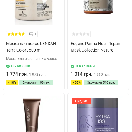
1
Маска для волос LENDAN
Eugene Perma Nutri-Repair
Terra Color , 500 ml
Mask Collection Nature
Маска для окрашенных волос
В наличии
В наличии
1 774 грн.
1 014 грн.
1 972 грн.
1 560 грн.
- 10%
Экономия
198 грн.
- 35%
Экономия
546 грн.
Скидка!