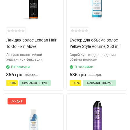
Лак для волос Lendan Hair
Бустер для объема волос
To Go Fix'n Move
Yellow Style Volume, 250 ml
Лак для волос гибкой
Спрей-бустер для придания
эластичной фиксации
объема волосам
В наличии
В наличии
856 грн.
586 грн.
952 грн.
690 грн.
- 10%
Экономия
96 грн.
- 15%
Экономия
104 грн.
Скидка!