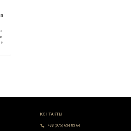
на
я
ми
 и
КОНТАКТЫ
+38 (075) 634 83 64