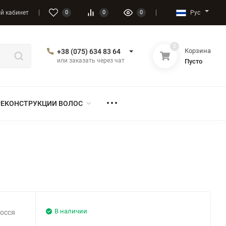
Рус
й кабинет
0
0
0
0
Корзина
+38 (075) 634 83 64
или заказать через чат
Пусто
РЕКОНСТРУКЦИИ ВОЛОС
В наличии
лосся