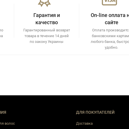
Гарантия и
On-line оплата 
качество
сайте
по
Гарантированный возврат
Оплата производитс
на
товара в течение 14 дней
банковскими карта
по закону Украины
любого банка, быстро
удобно.
НИЯ
ДЛЯ ПОКУПАТЕЛЕЙ
ля волос
Доставка