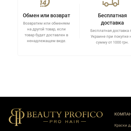
Обмен или возврат
Бесплатная
доставка
Возвратим или обменяем
на другой товар, если
Бесплатная доставка 
товар будет доставлен в
Украине при покупке 
ненадлежащем виде.
сумму от 1000 грн.
КОМПА
Краски д