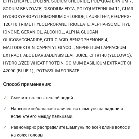
ETHYLHEXYLGLYCERIN, SODIUM CHLORIDE, POLYQUATERNIUM-7,
SODIUM BENZOATE, DISODIUM EDTA, POLYQUATERNIUM-11, GUAR
HYDROXYPROPYLTRIMONIUM CHLORIDE, LAURETH-2, PEG/PPG-
120/10 TRIMETHYLOLPROPANE TRIOLEATE, ALPHA-ISOMETHYL
IONONE, GERANIOL, ALCOHOL, ALPHA-GLUCAN
OLIGOSACCHARIDE, CITRIC ACID, BENZOPHENONE-4,
MALTODEXTRIN, CAPRYLYL GLYCOL, NEPHELIUM LAPPACEUM
EXTRACT, ALOE BARBADENSIS LEAF JUICE, CI 19140 (YELLOW 5),
HYDROLYZED WHEAT PROTEIN, OCIMUM BASILICUM EXTRACT, CI
42090 (BLUE 1) , POTASSIUM SORBATE
Способ применения:
Смочите волосы теплой водой.
Нанесите небольшое количество шампуня на ладони и
вспеньте его между пальцами.
Равномерно распределите шампунь по всей длине волос и
на коже головы.