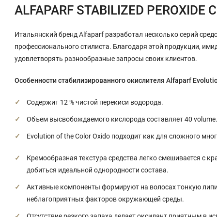
ALFAPARF STABILIZED PEROXIDE C
Итальянский бренд Alfaparf разработал несколько серий сре
профессионального стилиста. Благодаря этой продукции, им
удовлетворять разнообразные запросы своих клиентов.
Особенности стабилизированного окислителя Alfaparf Evolution
Содержит 12 % чистой перекиси водорода.
Объем высвобождаемого кислорода составляет 40 volume
Evolution of the Color Oxido подходит как для сложного м
Кремообразная текстура средства легко смешивается с к
добиться идеальной однородности состава.
Активные компоненты формируют на волосах тонкую липид
неблагоприятных факторов окружающей среды.
Отсутствие резкого запаха делает оксидант приятным в и