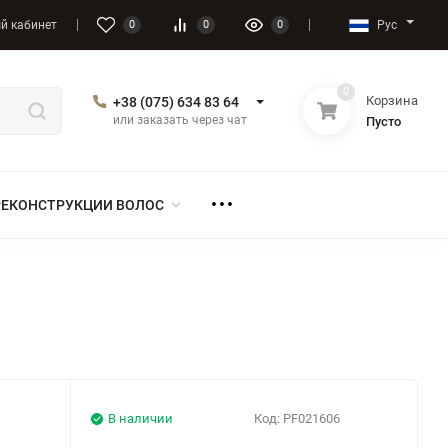
Рус
й кабинет
0
0
0
0
Корзина
+38 (075) 634 83 64
или заказать через чат
Пусто
РЕКОНСТРУКЦИИ ВОЛОС
В наличии
Код:
PF021606