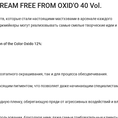
REAM FREE FROM OXID'O 40 Vol.
дств, которые стали настоящими мастхэвами в арсенале каждого
иджмейкеры могут реализовывать самые смелые творческие идеи и
 of the Color Oxido 12%:
.
ногоэтапного окрашивания, так и для процесса обесцвечивания.
расящим пигментом, что позволяет даже начинающим специалистам
ную пленку, оберегающую пряди от агрессивных воздействий и в
спользовании, благодаря чему даже самые требовательные клиент