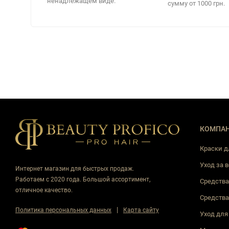
ненадлежащем виде.
сумму от 1000 грн.
КОМПА
Краски д
Уход за 
Интернет магазин для быстрых продаж.
Работаем с 2020 года. Большой ассортимент,
Средства
отличное качество.
Средства
|
Политика персональных данных
Карта сайту
Уход для