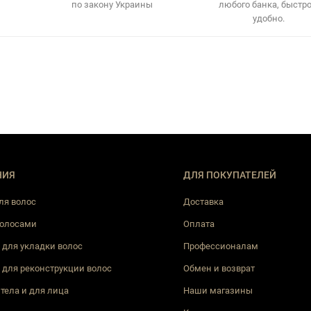
по закону Украины
любого банка, быстро
удобно.
НИЯ
ДЛЯ ПОКУПАТЕЛЕЙ
ля волос
Доставка
волосами
Оплата
 для укладки волос
Профессионалам
 для реконструкции волос
Обмен и возврат
 тела и для лица
Наши магазины