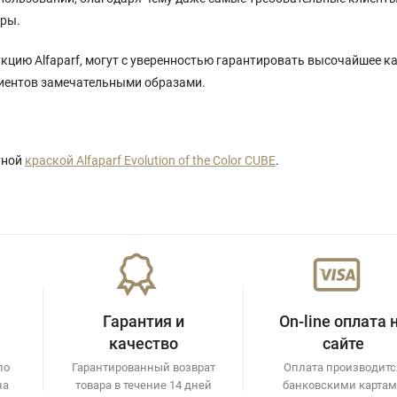
уры.
кцию Alfaparf, могут с уверенностью гарантировать высочайшее к
лиентов замечательными образами.
тной
краской Alfaparf Evolution of the Color CUBE
.
Гарантия и
On-line оплата 
качество
сайте
по
Гарантированный возврат
Оплата производитс
на
товара в течение 14 дней
банковскими карта