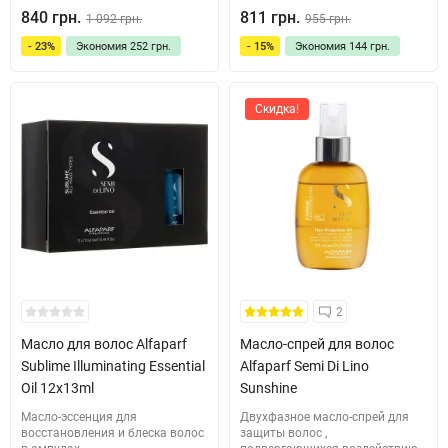
840 грн.
811 грн.
1 092 грн.
955 грн.
- 23%
Экономия
252 грн.
- 15%
Экономия
144 грн.
Скидка!
2
Масло для волос Alfaparf
Масло-спрей для волос
Sublime Illuminating Essential
Alfaparf Semi Di Lino
Oil 12x13ml
Sunshine
Масло-эссенция для
Двухфазное масло-спрей для
восстановления и блеска волос
защиты волос ,