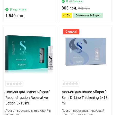
В наличии
803 грн.
945 грн.
В наличии
1 540 грн.
- 15%
Экономия
142 грн.
Скидка!
Лосьон для волос Alfaparf
Лосьон для волос Alfaparf
Reconstruction Reparative
Semi Di Lino Thickening 6x13
Lotion 6x13 ml
ml
Лосьон восстанавливающий в
Лосьон восстанавливающий
амупулах
для плотности волос