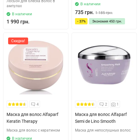
Лосьон для блеска волос в
В наличии
ампулах
735 грн.
1 185 грн.
В наличии
1 990 грн.
- 37%
Экономия
450 грн.
Скидка!
4
2
1
Маска для волос Alfaparf
Маска для волос Alfaparf
Keratin Therapy
Semi de Lino Smooth
Маска для волос с кератином
Маска для непослушных волос
В наличии