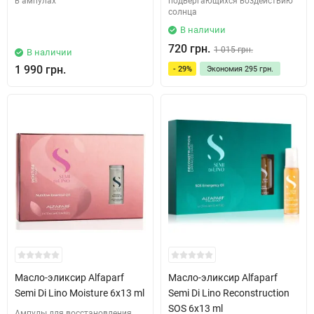
в ампулах
подвергающихся воздействию
солнца
В наличии
720 грн.
1 015 грн.
В наличии
1 990 грн.
- 29%
Экономия
295 грн.
Масло-эликсир Alfaparf
Масло-эликсир Alfaparf
Semi Di Lino Moisture 6x13 ml
Semi Di Lino Reconstruction
SOS 6x13 ml
Ампулы для восстановления