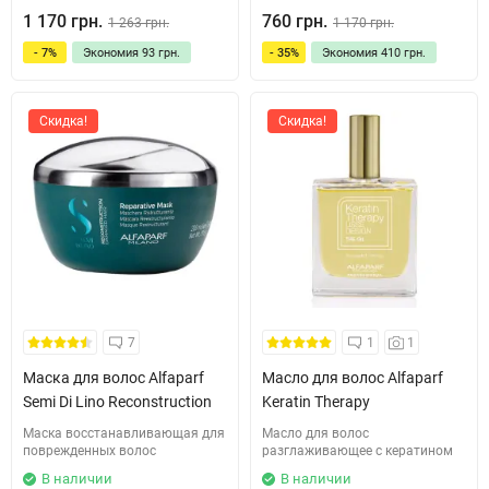
1 170 грн.
760 грн.
1 263 грн.
1 170 грн.
- 7%
Экономия
93 грн.
- 35%
Экономия
410 грн.
Скидка!
Скидка!
7
1
1
Маска для волос Alfaparf
Масло для волос Alfaparf
Semi Di Lino Reconstruction
Keratin Therapy
Маска восстанавливающая для
Масло для волос
поврежденных волос
разглаживающее с кератином
В наличии
В наличии