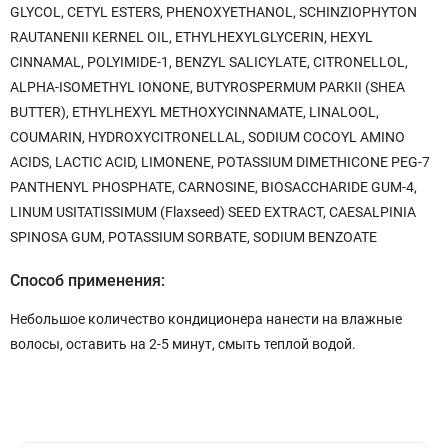
GLYCOL, CETYL ESTERS, PHENOXYETHANOL, SCHINZIOPHYTON
RAUTANENII KERNEL OIL, ETHYLHEXYLGLYCERIN, HEXYL
CINNAMAL, POLYIMIDE-1, BENZYL SALICYLATE, CITRONELLOL,
ALPHA-ISOMETHYL IONONE, BUTYROSPERMUM PARKII (SHEA
BUTTER), ETHYLHEXYL METHOXYCINNAMATE, LINALOOL,
COUMARIN, HYDROXYCITRONELLAL, SODIUM COCOYL AMINO
ACIDS, LACTIC ACID, LIMONENE, POTASSIUM DIMETHICONE PEG-7
PANTHENYL PHOSPHATE, CARNOSINE, BIOSACCHARIDE GUM-4,
LINUM USITATISSIMUM (Flaxseed) SEED EXTRACT, CAESALPINIA
SPINOSA GUM, POTASSIUM SORBATE, SODIUM BENZOATE
Способ применения:
Небольшое количество кондиционера нанести на влажные
волосы, оставить на 2-5 минут, смыть теплой водой.