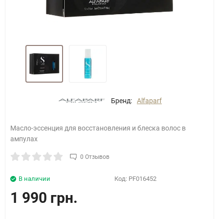
Бренд:
Alfaparf
Масло-эссенция для восстановления и блеска волос в
ампулах
0 Отзывов
В наличии
Код:
PF016452
1 990 грн.