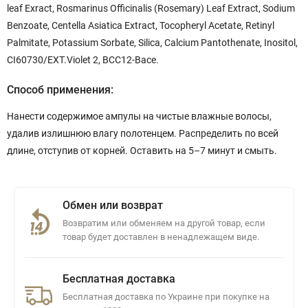
leaf Exract, Rosmarinus Officinalis (Rosemary) Leaf Extract, Sodium
Benzoate, Centella Asiatica Extract, Tocopheryl Acetate, Retinyl
Palmitate, Potassium Sorbate, Silica, Calcium Pantothenate, Inositol,
CI60730/EXT.Violet 2, BCC12-Bace.
Способ применения:
Нанести содержимое ампулы на чистые влажные волосы,
удалив излишнюю влагу полотенцем. Распределить по всей
длине, отступив от корней. Оставить на 5–7 минут и смыть.
Обмен или возврат
Возвратим или обменяем на другой товар, если
товар будет доставлен в ненадлежащем виде.
Бесплатная доставка
Бесплатная доставка по Украине при покупке на