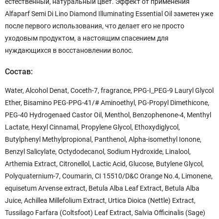
естественный, натуральный цвет. Эффект от применения
Alfaparf Semi Di Lino Diamond Illuminating Essential Oil заметен уже
после первого использования, что делает его не просто
уходовым продуктом, а настоящим спасением для
нуждающихся в восстановлении волос.
Состав:
Water, Alcohol Denat, Coceth-7, fragrance, PPG-I_PEG-9 Lauryl Glycol
Ether, Bisamino PEG-PPG-41/# Aminoethyl, PG-Propyl Dimethicone,
PEG-40 Hydrogenaed Castor Oil, Menthol, Benzophenone-4, Menthyl
Lactate, Hexyl Cinnamal, Propylene Glycol, Ethoxydiglycol,
Butylphenyl Methylpropional, Panthenol, Alpha-isomethyl Ionone,
Benzyl Salicylate, Octydodecanol, Sodium Hydroxide, Linalool,
Arthemia Extract, Citronellol, Lactic Acid, Glucose, Butylene Glycol,
Polyquaternium-7, Coumarin, CI 15510/D&C Orange No.4, Limonene,
equisetum Arvense extract, Betula Alba Leaf Extract, Betula Alba
Juice, Achillea Millefolium Extract, Urtica Dioica (Nettle) Extract,
Tussilago Farfara (Coltsfoot) Leaf Extract, Salvia Officinalis (Sage)