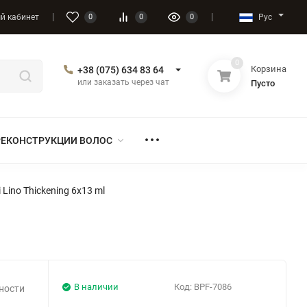
Рус
й кабинет
0
0
0
0
Корзина
+38 (075) 634 83 64
или заказать через чат
Пусто
РЕКОНСТРУКЦИИ ВОЛОС
 Lino Thickening 6x13 ml
В наличии
Код:
BPF-7086
ности