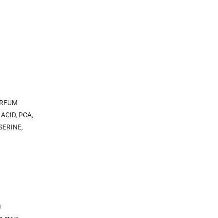
ARFUM
ACID, PCA,
SERINE,
я