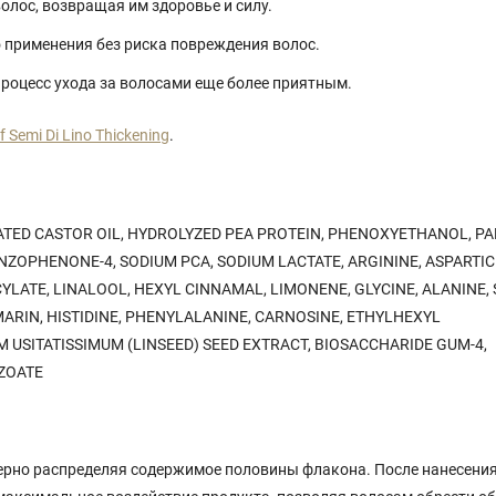
лос, возвращая им здоровье и силу.
 применения без риска повреждения волос.
роцесс ухода за волосами еще более приятным.
 Semi Di Lino Thickening
.
NATED CASTOR OIL, HYDROLYZED PEA PROTEIN, PHENOXYETHANOL, P
ZOPHENONE-4, SODIUM PCA, SODIUM LACTATE, ARGININE, ASPARTIC 
LATE, LINALOOL, HEXYL CINNAMAL, LIMONENE, GLYCINE, ALANINE, 
MARIN, HISTIDINE, PHENYLALANINE, CARNOSINE, ETHYLHEXYL
UM USITATISSIMUM (LINSEED) SEED EXTRACT, BIOSACCHARIDE GUM-4,
NZOATE
ерно распределяя содержимое половины флакона. После нанесени