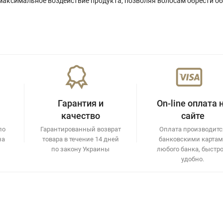
 максимальное воздействие продукта, позволяя волосам обрести о
Гарантия и
On-line оплата 
качество
сайте
по
Гарантированный возврат
Оплата производитс
на
товара в течение 14 дней
банковскими карта
по закону Украины
любого банка, быстро
удобно.