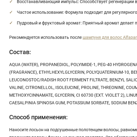
Восстанавливающий импульс: Способствует регенерации во
Частое использование: Формула подходит для регулярного
Пудровый и фруктовый аромат: Приятный аромат делает п
Рекомендуется использовать после
шампуня для волос Alfaparf
Состав:
AQUA (WATER), PROPANEDIOL, POLYIMIDE-1, PEG-40 HYDROGE
(FRAGRANCE), ETHYLHEXYLGLYCERIN, POLYQUATERNIUM-10, BEN
LEUCONOSTOC/RADISH ROOT FERMENT FILTRATE, BENZYL SALICY
VALINE, CITRONELLOL, ISOLEUCINE, PROLINE, THREONINE, COU
METHOXYCINNAMATE, GLYCERIN, CI 60730 (EXT. VIOLET 2), LIN
CAESALPINIA SPINOSA GUM, POTASSIUM SORBATE, SODIUM BE
Способ применения:
Наносите лосьон на подсушенные полотенцем волосы, равном