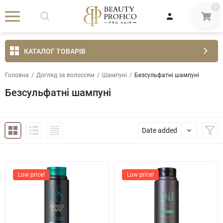
0
КАТАЛОГ ТОВАРІВ
Головна
/
Догляд за волоссям
/
Шампуні
/
Безсульфатні шампуні
Безсульфатні шампуні
Date added
Low price!
Low price!