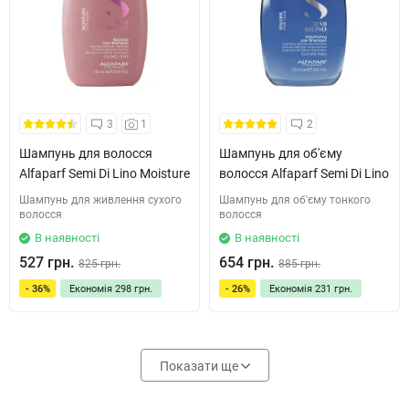
3
1
2
Шампунь для волосся
Шампунь для об'єму
Alfaparf Semi Di Lino Moisture
волосся Alfaparf Semi Di Lino
Шампунь для живлення сухого
Шампунь для об'єму тонкого
волосся
волосся
В наявності
В наявності
527 грн.
654 грн.
825 грн.
885 грн.
- 36%
Економія
298 грн.
- 26%
Економія
231 грн.
Показати ще