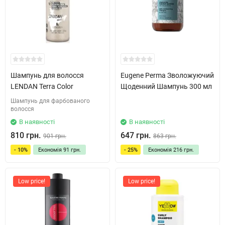
Шампунь для волосся
Eugene Perma Зволожуючий
LENDAN Terra Color
Щоденний Шампунь 300 мл
Шампунь для фарбованого
волосся
В наявності
В наявності
810 грн.
647 грн.
901 грн.
863 грн.
- 10%
Економія
91 грн.
- 25%
Економія
216 грн.
Low price!
Low price!