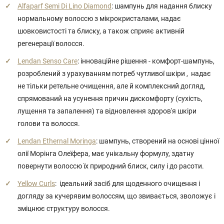
Alfaparf Semi Di Lino Diamond
: шампунь для надання блиску
нормальному волоссю з мікрокристалами, надає
шовковистості та блиску, а також сприяє активній
регенерації волосся.
Lendan Senso Care
: інноваційне рішення - комфорт-шампунь,
розроблений з урахуванням потреб чутливої шкіри , надає
не тільки ретельне очищення, але й комплексний догляд,
спрямований на усунення причин дискомфорту (сухість,
лущення та запалення) та відновлення здоров'я шкіри
голови та волосся.
Lendan Ethernal Moringa
: шампунь, створений на основі цінної
олії Морінга Олеїфера, має унікальну формулу, здатну
повернути волоссю їх природний блиск, силу і до расоти.
Yellow Curls
: ідеальний засіб для щоденного очищення і
догляду за кучерявим волоссям, що звивається, зволожує і
зміцнює структуру волосся.