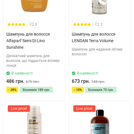
3
2
Шампунь для волосся
Шампунь для волосся
Alfaparf Semi Di Lino
LENDAN Terra Volume
Sunshine
Шампунь для надання об'єму
волоссю
Делікатний шампунь для
волосся, що піддається впливу
сонця
В наявності
В наявності
486 грн.
673 грн.
675 грн.
748 грн.
- 28%
Економія
189 грн.
- 10%
Економія
75 грн.
Low price!
Low price!