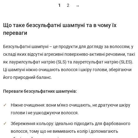
1
2
→
Що таке безсульфатні шампуні та в чому їх
переваги
Безсульфатні шампуні – це продукти для догляду за волоссям, у
складі яких відсутні агресивні поверхнево-активні речовини, такі
як лаурилсульфат натрію (SLS) та лауретсульфат натрію (SLES).
Ці шампуні ніжно очищають волосся і шкіру голови, зберігаючи
його природний баланс.
Переваги безсульфатних шампунів:
Ніжне очищення: вони м'яко очищають, не дратуючи шкіру
голови і не ушкоджуючи волосся.
Збереження кольору: ідеально підходить для фарбованого
волосся, тому що не вимивають колір і допомагають