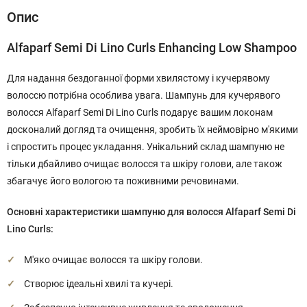
Опис
Alfaparf Semi Di Lino Curls Enhancing Low Shampoo
Для надання бездоганної форми хвилястому і кучерявому
волоссю потрібна особлива увага. Шампунь для кучерявого
волосся Alfaparf Semi Di Lino Curls подарує вашим локонам
досконалий догляд та очищення, зробить їх неймовірно м'якими
і спростить процес укладання. Унікальний склад шампуню не
тільки дбайливо очищає волосся та шкіру голови, але також
збагачує його вологою та поживними речовинами.
Основні характеристики шампуню для волосся Alfaparf Semi Di
Lino Curls:
М'яко очищає волосся та шкіру голови.
Створює ідеальні хвилі та кучері.