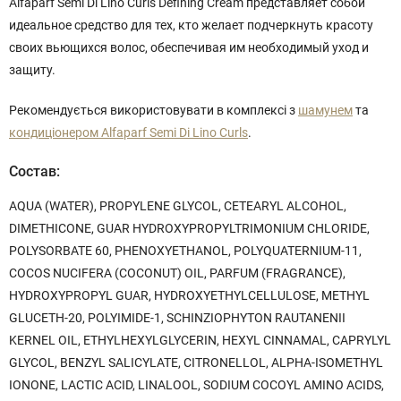
Alfaparf Semi Di Lino Curls Defining Cream представляет собой
идеальное средство для тех, кто желает подчеркнуть красоту
своих вьющихся волос, обеспечивая им необходимый уход и
защиту.
Рекомендується використовувати в комплексі з
шамунем
та
кондиціонером Alfaparf Semi Di Lino Curls
.
Состав:
AQUA (WATER), PROPYLENE GLYCOL, CETEARYL ALCOHOL,
DIMETHICONE, GUAR HYDROXYPROPYLTRIMONIUM CHLORIDE,
POLYSORBATE 60, PHENOXYETHANOL, POLYQUATERNIUM-11,
COCOS NUCIFERA (COCONUT) OIL, PARFUM (FRAGRANCE),
HYDROXYPROPYL GUAR, HYDROXYETHYLCELLULOSE, METHYL
GLUCETH-20, POLYIMIDE-1, SCHINZIOPHYTON RAUTANENII
KERNEL OIL, ETHYLHEXYLGLYCERIN, HEXYL CINNAMAL, CAPRYLYL
GLYCOL, BENZYL SALICYLATE, CITRONELLOL, ALPHA-ISOMETHYL
IONONE, LACTIC ACID, LINALOOL, SODIUM COCOYL AMINO ACIDS,