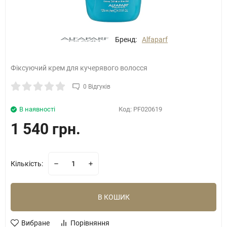
Бренд:
Alfaparf
Фіксуючий крем для кучерявого волосся
0 Відгуків
В наявності
Код:
PF020619
1 540 грн.
Кількість:
В КОШИК
Вибране
Порівняння