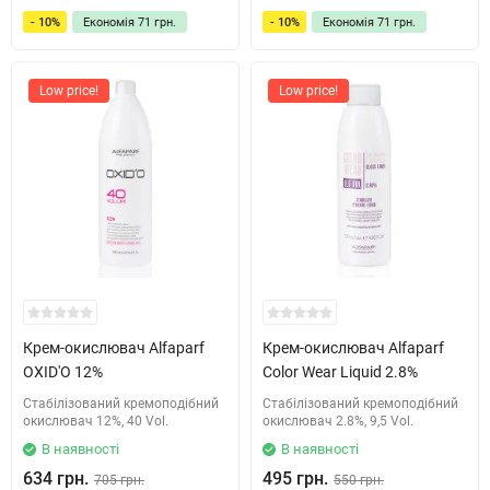
- 10%
Економія
71 грн.
- 10%
Економія
71 грн.
Low price!
Low price!
Крем-окислювач Alfaparf
Крем-окислювач Alfaparf
OXID'O 12%
Color Wear Liquid 2.8%
Стабілізований кремоподібний
Стабілізований кремоподібний
окислювач 12%, 40 Vol.
окислювач 2.8%, 9,5 Vol.
В наявності
В наявності
634 грн.
495 грн.
705 грн.
550 грн.