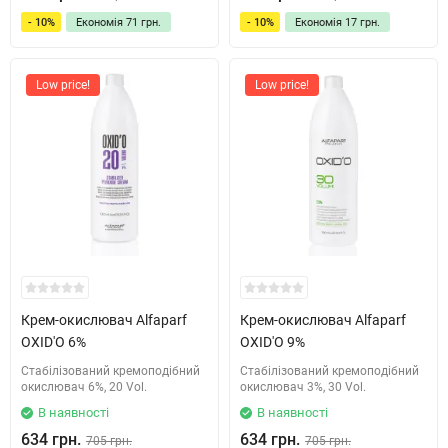
- 10%
Економія
71 грн.
- 10%
Економія
17 грн.
Low price!
Low price!
Крем-окислювач Alfaparf
Крем-окислювач Alfaparf
OXID'O 6%
OXID'O 9%
Стабілізований кремоподібний
Стабілізований кремоподібний
окислювач 6%, 20 Vol.
окислювач 3%, 30 Vol.
В наявності
В наявності
634 грн.
634 грн.
705 грн.
705 грн.