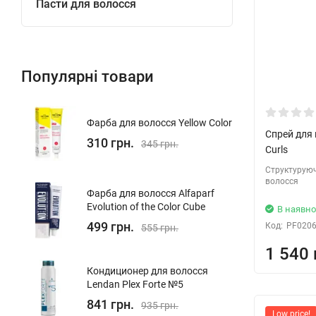
Пасти для волосся
Популярні товари
Фарба для волосся Yellow Color
Спрей для 
310 грн.
345 грн.
Curls
Структуруюч
волосся
Фарба для волосся Alfaparf
Evolution of the Color Cube
В наявно
499 грн.
Код:
PF020
555 грн.
1 540 
Кондиционер для волосcя
Lendan Plex Forte №5
841 грн.
935 грн.
Low price!