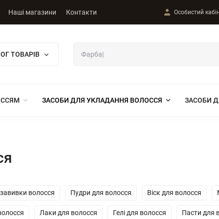
Наші магазини
Контакти
Особистий кабі
ОГ ТОВАРІВ
ОССЯМ
ЗАСОБИ ДЛЯ УКЛАДАННЯ ВОЛОССЯ
ЗАСОБИ Д
ся
 завивки волосся
Пудри для волосся
Віск для волосся
волосся
Лаки для волосся
Гелі для волосся
Пасти для 