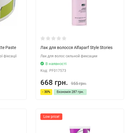
te Paste
Лак для волосся Alfaparf Style Stories
ї фіксації
Лак для волос сильной фиксации
В наявності
Код:
PF017573
668 грн.
955 грн.
- 30%
Економія
287 грн.
Low price!