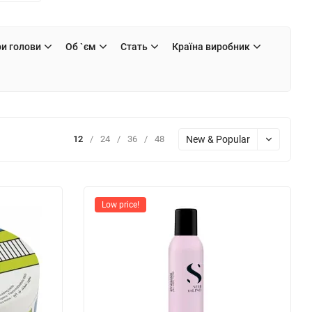
ри голови
Об `єм
Стать
Країна виробник
New & Popular
12
/
24
/
36
/
48
Low price!