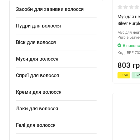
Засоби для завивки волосся
Мус для не
Silver Purp
Пудри для волосся
Мус для нейт
Purple Leave
Віск для волосся
В наявно
Код:
BPF-73
Муси для волосся
803 гр
Спреї для волосся
- 15%
Ек
Креми для волосся
Лаки для волосся
Гелі для волосся