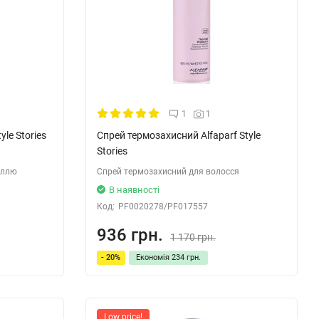
1
1
yle Stories
Спрей термозахисний Alfaparf Style
Stories
іллю
Спрей термозахисний для волосся
В наявності
Код:
PF0020278/PF017557
936 грн.
1 170 грн.
- 20%
Економія
234 грн.
Low price!