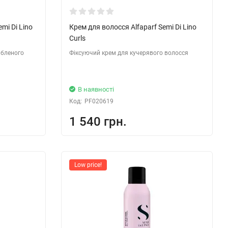
mi Di Lino
Крем для волосся Alfaparf Semi Di Lino
Curls
абленого
Фіксуючий крем для кучерявого волосся
В наявності
Код:
PF020619
1 540 грн.
Low price!