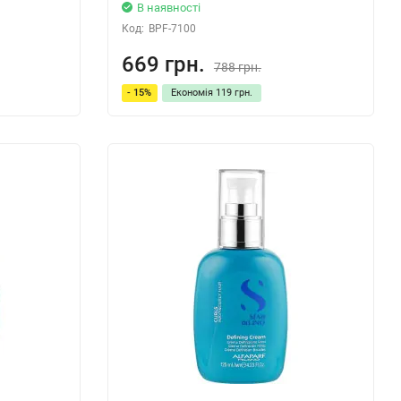
В наявності
Код:
BPF-7100
669 грн.
788 грн.
- 15%
Економія
119 грн.