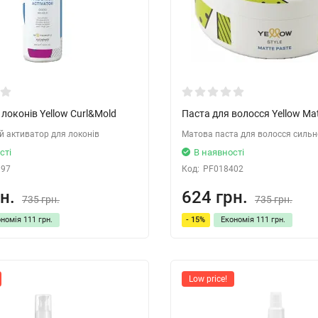
локонів Yellow Curl&Mold
Паста для волосся Yellow Mat
 активатор для локонів
Матова паста для волосся сильно
сті
В наявності
397
Код:
PF018402
н.
624 грн.
735 грн.
735 грн.
ономія
111 грн.
- 15%
Економія
111 грн.
Low price!