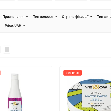
Призначення
Тип волосся
Ступінь фіксації
Тип шкі
Price, UAH
Low price!