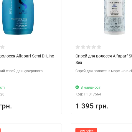
волосся Alfaparf Semi Di Lino
Спрей для волосся Alfaparf St
Sea
ий спрей для кучерявого
Спрей для волосся з морською с
сті
В наявності
620
Код:
PF017564
грн.
1 395 грн.
Low price!