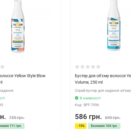
олосся Yellow Style Blow
Бустер для об'єму волосся Yel
ml
Volume, 250 ml
кладання
Спрей-бустер для надання об'єм
сті
В наявності
95
Код:
BPF-7096
н.
586 грн.
735 грн.
690 грн.
ономія
111 грн.
- 15%
Економія
104 грн.