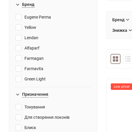
Бренд
Eugene Perma
Бренд
Yellow
Знижка
Lendan
Alfaparf
Farmagan
Farmavita
Green Light
Low price!
Призначення
Тонування
Для створення локонів
Блиск