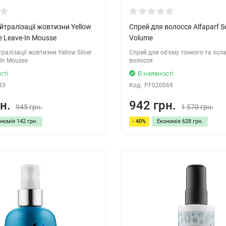
йтралізації жовтизни Yellow
Спрей для волосся Alfaparf Se
le Leave-In Mousse
Volume
ралізації жовтизни Yellow Silver
Спрей для об'єму тонкого та осл
-In Mousse
волосся
сті
В наявності
33
Код:
PF020069
н.
942 грн.
945 грн.
1 570 грн.
ономія
142 грн.
- 40%
Економія
628 грн.