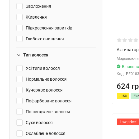
Зволоження
Живлення
Підкреслення завитків
Глибоке очищення
Активатор 
Ароматизація
Тип волосся
Моделюючий
Відновлення
В наявно
Усі типи волосся
Очищення
Код:
PF018
Нормальне волосся
Захист від сонця
624 гр
Кучеряве волосся
Для об'єму
- 15%
Ек
Пофарбоване волосся
Проти посічених кінчиків
Пошкоджене волосся
Cтайлінг
Low price!
Сухе волосся
Фіксація
Ослаблене волосся
Зміцнення