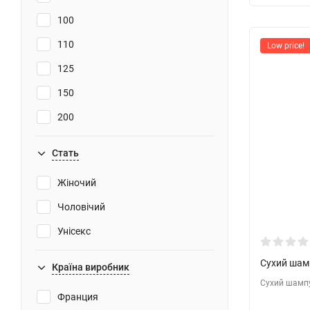
100
Підвищує міцність волосся
110
Low price!
Камуфляж
125
150
200
220
Стать
240
Жіночий
250
Чоловічий
300
Унісекс
400
500
Сухий шамп
Країна виробник
Сухий шампу
650
Франция