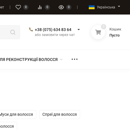
Українська
нет
0
0
0
0
Кошик
+38 (075) 634 83 64
або замовити через чат
Пусто
ЛЯ РЕКОНСТРУКЦІЇ ВОЛОССЯ
Муси для волосся
Спреї для волосся
волосся