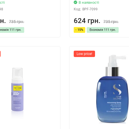
сті
В наявності
98
Код:
BPF-7099
н.
624 грн.
735 грн.
735 грн.
ономія
111 грн.
- 15%
Економія
111 грн.
Low price!