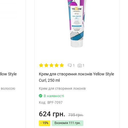
1
1
low Style
Крем для створення локонів Yellow Style
Curl, 250 ml
у волоссю
Крем для створення локонів
В наявності
Код:
BPF-7097
624 грн.
735 грн.
- 15%
Економія
111 грн.