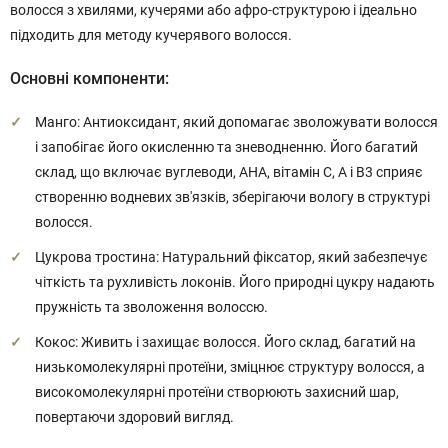
волосся з хвилями, кучерями або афро-структурою і ідеально
підходить для методу кучерявого волосся.
Основні компоненти:
Манго: Антиоксидант, який допомагає зволожувати волосся
і запобігає його окисленню та зневодненню. Його багатий
склад, що включає вуглеводи, АНА, вітамін C, A і B3 сприяє
створенню водневих зв'язків, зберігаючи вологу в структурі
волосся.
Цукрова тростина: Натуральний фіксатор, який забезпечує
чіткість та рухливість локонів. Його природні цукру надають
пружність та зволоження волоссю.
Кокос: Живить і захищає волосся. Його склад, багатий на
низькомолекулярні протеїни, зміцнює структуру волосся, а
високомолекулярні протеїни створюють захисний шар,
повертаючи здоровий вигляд.