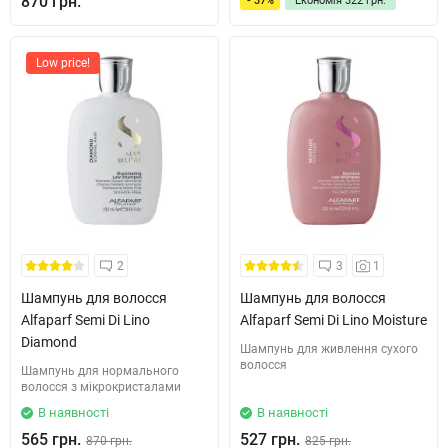
870 грн.
- 37%
Економія
322 грн.
Low price!
2
3
1
Шампунь для волосся
Шампунь для волосся
Alfaparf Semi Di Lino
Alfaparf Semi Di Lino Moisture
Diamond
Шампунь для живлення сухого
волосся
Шампунь для нормального
волосся з мікрокристалами
В наявності
В наявності
565 грн.
527 грн.
870 грн.
825 грн.