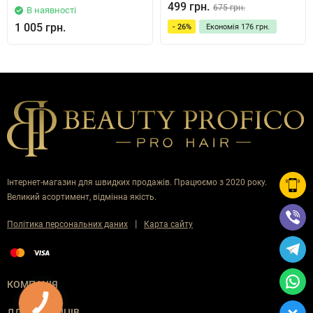
499 грн.
675 грн.
В наявності
1 005 грн.
- 26%
Економія
176 грн.
Інтернет-магазин для швидких продажів. Працюємо з 2020 року.
Великий асортимент, відмінна якість.
|
Політика персональних даних
Карта сайту
КОМПАНІЯ
ДЛЯ ПОКУПЦІВ