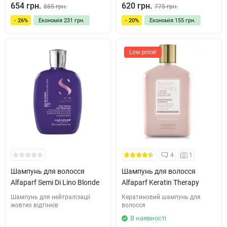
654 грн.
620 грн.
885 грн.
775 грн.
- 26%
Економія
231 грн.
- 20%
Економія
155 грн.
Low price!
4
1
Шампунь для волосcя
Шампунь для волосся
Alfaparf Semi Di Lino Blonde
Alfaparf Keratin Therapy
Шампунь для нейтралізації
Кератиновий шампунь для
жовтих відтінків
волосся
В наявності