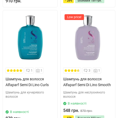
910 грн.
- 28%
Економія
189 грн.
Low price!
1
1
3
1
Шампунь для волосся
Шампунь для волосся
Alfaparf Semi Di Lino Curls
Alfaparf Semi Di Lino Smooth
Шампунь для кучерявого
Шампунь для неслухняного
волосся
волосся
В наявності
548 грн.
870 грн.
В наявності