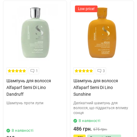
Low price!
1
3
Шампунь для волосся
Шампунь для волосся
Alfaparf Semi Di Lino
Alfaparf Semi Di Lino
Dandruff
Sunshine
Шампунь проти лупи
Делікатний шампунь для
волосся, що піддається впливу
сонця
В наявності
486 грн.
675 грн.
В наявності