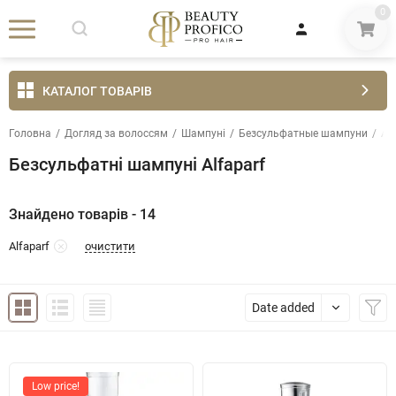
0
КАТАЛОГ ТОВАРІВ
Головна
/
Догляд за волоссям
/
Шампуні
/
Безсульфатные шампуни
/
Alf
Безсульфатні шампуні Alfaparf
Знайдено товарів - 14
очистити
Alfaparf
Date added
Low price!