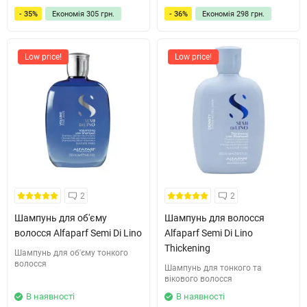
- 35%
Економія
305 грн.
- 36%
Економія
298 грн.
Low price!
Low price!
2
2
Шампунь для об'єму
Шампунь для волосся
волосся Alfaparf Semi Di Lino
Alfaparf Semi Di Lino
Thickening
Шампунь для об'єму тонкого
волосся
Шампунь для тонкого та
вікового волосся
В наявності
В наявності