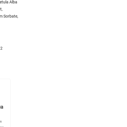
etula Alba
t,
um Sorbate,
 2
на
я