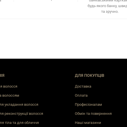
а
банківськими картка
будь-якого банку, шви
та зручно.
ІЯ
ДЛЯ ПОКУПЦІВ
я волосся
Доставка
а волоссям
Оплата
ля укладання волосся
Професіоналам
ля реконструкції волосся
Обмін та повернення
ля тіла та для обличчя
Наші магазини