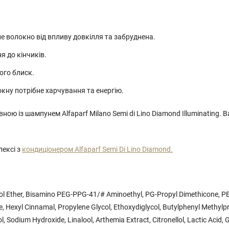
не волокно від впливу довкілля та забруднена.
я до кінчиків.
його блиск.
кну потрібне харчування та енергію.
ю із шампунем Alfaparf Milano Semi di Lino Diamond Illuminating. 
ексі з
кондиціонером Alfaparf Semi Di Lino Diamond.
ycol Ether, Bisamino PEG-PPG-41/# Aminoethyl, PG-Propyl Dimethicone, P
 Hexyl Cinnamal, Propylene Glycol, Ethoxydiglycol, Butylphenyl Methylpr
 Sodium Hydroxide, Linalool, Arthemia Extract, Citronellol, Lactic Acid, 