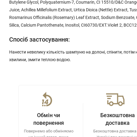
Butylene Glycol, Polyquaternium-7, Coumarin, CI 15510/D&C Orange 
Juice, Achillea Millefolium Extract, Urtica Dioica (Nettle) Extract, Tus
Rosmarinus Officinalis (Rosemary) Leaf Extract, Sodium Benzoate, C
Silica, Calcium Pantothenate, Inositol, CI60730/EXT.Violet 2, BCC1
Спосіб застосування:
Нанести невелику кількість шампуню на долоні, спінити, потім 
хвилини, змити теплою водою.
Обмін чи
Безкоштовна
повернення
доставка
Повернемо або обміняємо
Безкоштовна доставка