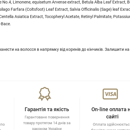
No.4, Limonene, equisetum Arvense extract, Betula Alba Leaf Extract, B
silago Farfara (Coltsfoot) Leaf Extract, Salvia Officinalis (Sage) leaf Exrac
entella Asiatica Extract, Tocopheryl Acetate, Retinyl Palmitate, Potassi
2-Bace.
нанести на волосся в напрямку від коренів до кінчиків. Залишити на
Гарантія та якість
On-line оплата 
сайті
Гарантоване повернення
товару протягом 14 днів за
 по
Оплата здійснюєтьс
законом України