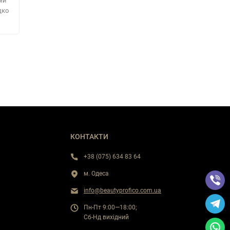
ми
дко
КОНТАКТИ
+38 (075) 634 83 64
м. Одеса
info@beautyprofico.com.ua
Пн-Пт 9:00—18:00;
Сб-Нд вихідний