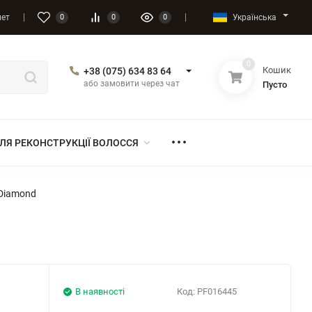
Українська
нет
0
0
0
0
Кошик
+38 (075) 634 83 64
або замовити через чат
Пусто
ЛЯ РЕКОНСТРУКЦІЇ ВОЛОССЯ
 Diamond
В наявності
Код:
PF016445