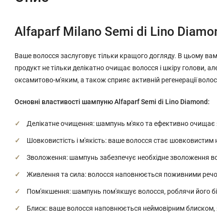
Alfaparf Milano Semi di Lino Diam
Ваше волосся заслуговує тільки кращого догляду. В цьому вам
продукт не тільки делікатно очищає волосся і шкіру голови, а
оксамитово-м'яким, а також сприяє активній регенерації волос
Основні властивості шампуню Alfaparf Semi di Lino Diamond:
Делікатне очищення: шампунь м'яко та ефективно очищає як
Шовковистість і м'якість: ваше волосся стає шовковистим н
Зволоження: шампунь забезпечує необхідне зволоження вол
Живлення та сила: волосся наповнюється поживними речов
Пом'якшення: шампунь пом'якшує волосся, роблячи його б
Блиск: ваше волосся наповнюється неймовірним блиском, яки