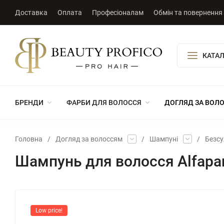
Доставка
Оплата
Професіоналам
Обмін та повернення
КАТАЛ
БРЕНДИ
ФАРБИ ДЛЯ ВОЛОССЯ
ДОГЛЯД ЗА ВОЛ
Головна
/
Догляд за волоссям
/
Шампуні
/
Безсу
Шампунь для волосся Alfapar
Low price!