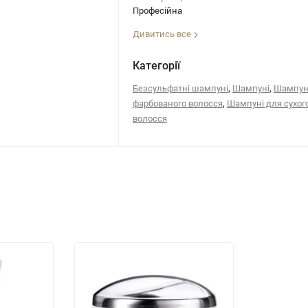
Професійна
Дивитись все
Категорії
,
,
Безсульфатні шампуні
Шампуні
Шампун
,
фарбованого волосся
Шампуні для сухог
волосся