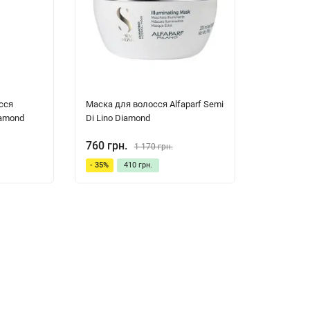
сся
Маска для волосся Alfaparf Semi
iamond
Di Lino Diamond
760 грн.
1 170 грн.
- 35%
410 грн.