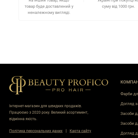
на інший товар, якщо
Україні при покупці н
товар буде доставлений у
суму від 1000 грн.
неналежному вигляді.
КОМПАН
Фарби дл
Догляд з
Інтернет-магазин для швидких продажів.
Працюємо з 2020 року. Великий асортимент,
Засоби д
відмінна якість.
Засоби д
|
Політика персональних даних
Карта сайту
Догляд д