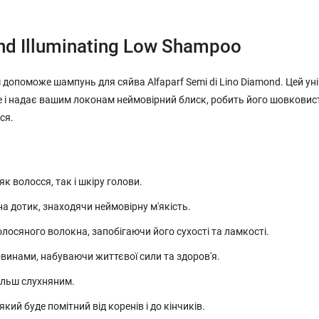
ond Illuminating Low Shampoo
 допоможе шампунь для сяйва Alfaparf Semi di Lino Diamond. Цей ун
ле і надає вашим локонам неймовірний блиск, робить його шовковис
ся.
 волосся, так і шкіру голови.
а дотик, знаходячи неймовірну м'якість.
осяного волокна, запобігаючи його сухості та ламкості.
инами, набуваючи життєвої сили та здоров'я.
ільш слухняним.
й буде помітний від коренів і до кінчиків.