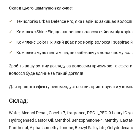
Склад цього шампуню включає:
Технологію Urban Defence Pro, яка надійно захищає волося
Комплекс Shine Fix, що наповнює волосся сяйвом від корінн
Комплекс Color Fix, який дбає про колір волосся і зберігає 
Комплекс мультивітамінів, що забезпечує волосяному воло
Зробіть вашу рутину догляду за волоссям приємною та ефективно
волосся буде вдячне за такий догляд!
Для кращого ефекту рекомендується використовувати у компл
Склад:
Water, Alcohol Denat, Coceth-7, fragrance, PPG-I_PEG-9 Lauryl Gl
Hydrogenaed Castor Oil, Menthol, Benzophenone-4, Menthyl Lactate,
Panthenol, Alpha-isomethyl Ionone, Benzyl Salicylate, Octydodecanol,