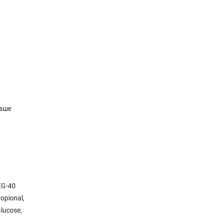
Ваше
EG-40
opional,
Glucose,