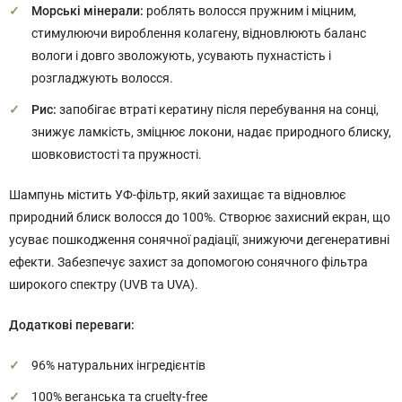
Морські мінерали:
роблять волосся пружним і міцним,
стимулюючи вироблення колагену, відновлюють баланс
вологи і довго зволожують, усувають пухнастість і
розгладжують волосся.
Рис:
запобігає втраті кератину після перебування на сонці,
знижує ламкість, зміцнює локони, надає природного блиску,
шовковистості та пружності.
Шампунь містить УФ-фільтр, який захищає та відновлює
природний блиск волосся до 100%. Створює захисний екран, що
усуває пошкодження сонячної радіації, знижуючи дегенеративні
ефекти. Забезпечує захист за допомогою сонячного фільтра
широкого спектру (UVB та UVA).
Додаткові переваги:
96% натуральних інгредієнтів
100% веганська та cruelty-free