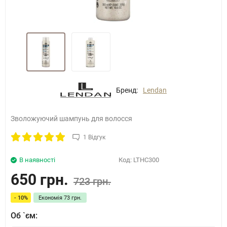
Бренд:
Lendan
Зволожуючий шампунь для волосся
1 Відгук
В наявності
Код:
LTHC300
650 грн.
723 грн.
- 10%
Економія
73 грн.
Об `єм: