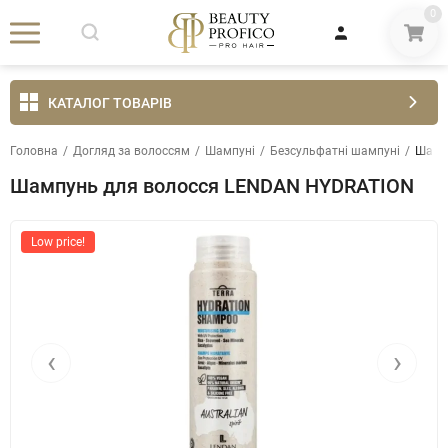
0
КАТАЛОГ ТОВАРІВ
Головна
/
Догляд за волоссям
/
Шампуні
/
Безсульфатні шампуні
/
Шамп
Шампунь для волосся LENDAN HYDRATION
Low price!
‹
›