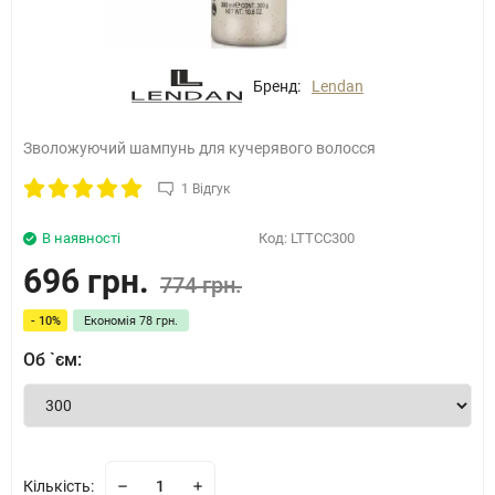
Бренд:
Lendan
Зволожуючий шампунь для кучерявого волосся
1 Відгук
В наявності
Код:
LTTCC300
696 грн.
774 грн.
- 10%
Економія
78 грн.
Об `єм:
Кількість: