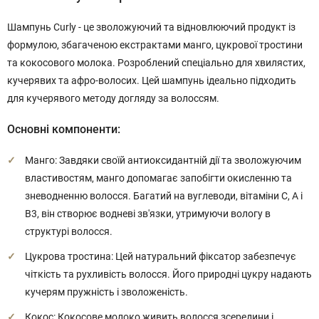
Шампунь Curly - це зволожуючий та відновлюючий продукт із
формулою, збагаченою екстрактами манго, цукрової тростини
та кокосового молока. Розроблений спеціально для хвилястих,
кучерявих та афро-волосих. Цей шампунь ідеально підходить
для кучерявого методу догляду за волоссям.
Основні компоненти:
Манго: Завдяки своїй антиоксидантній дії та зволожуючим
властивостям, манго допомагає запобігти окисленню та
зневодненню волосся. Багатий на вуглеводи, вітаміни С, А і
B3, він створює водневі зв'язки, утримуючи вологу в
структурі волосся.
Цукрова тростина: Цей натуральний фіксатор забезпечує
чіткість та рухливість волосся. Його природні цукру надають
кучерям пружність і зволоженість.
Кокос: Кокосове молоко живить волосся зсередини і