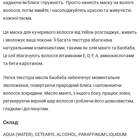
надаючи їм блиск і пружність. Просто нанесіть маску на вологе
волосся, потім змийте, і насолоджуйтесь красою та живучістю
кожної пасма.
Ця маска для кучерявого волосся від Yellow розгладжує, живить
і зволожує ваші локони. Її багата текстура збагачена
натуральними компонентами, такими як олія манго та баобаба.
Ці олії збагачують волосся вітамінами Е, D, F, A, амінокислотами
та бета-каротином.
Легка текстура масла баобаба забезпечує моментальне
зволоження, повертаючи природний блиск і наповнюючи
волосся зсередини. Масло манго, з іншого боку, працює зовні,
регенеруючи верхній шар волосся і роблячи його шовковистим,
гладким і доглянутим.
Склад:
AQUA (WATER), CETEARYL ALCOHOL, PARAFFINUM LIQUIDUM