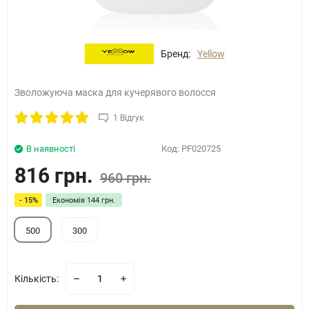
Бренд:
Yellow
Зволожуюча маска для кучерявого волосся
1 Відгук
В наявності
Код:
PF020725
816 грн.
960 грн.
- 15%
Економія
144 грн.
500
300
Кількість: