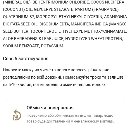
(MINERAL OIL), BEHENTRIMONIUM CHLORIDE, COCOS NUCIFERA
(COCONUT) OIL, GLYCERYL STEARATE, PARFUM (FRAGRANCE),
QUATERNIUM-87, ISOPROPYL ETHYLHEXYLGLYCERIN, ADANSONIA
DIGITATA SEED OIL, DISODIUM EDTA, MANGIFERA INDICA (MANGO)
SEED BUTTER, TOCOPHEROL, ETHYLHEXYL METHOXYCINNAMATE,
ALOE BARBADENSIS LEAF JUICE, HYDROLYZED WHEAT PROTEIN,
SODIUM BENZOATE, POTASSIUM
Спосіб застосування:
Наносите маску на чисте та вологе волосся, рівномірно
розподіляючи по всій довжині. Помасажуйте трохи та залиште
на 5-10 хвилин, потім ретельно змийте теплою водою.
Обмін чи повернення
Повернемо або обміняємо на інший товар, якщо
товар буде доставлений у неналежному вигляді.