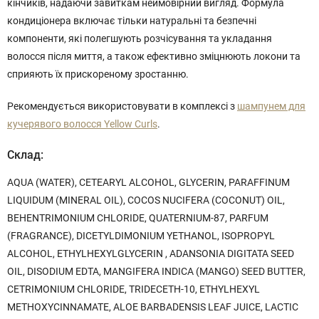
кінчиків, надаючи завиткам неймовірний вигляд. Формула
кондиціонера включає тільки натуральні та безпечні
компоненти, які полегшують розчісування та укладання
волосся після миття, а також ефективно зміцнюють локони та
сприяють їх прискореному зростанню.
Рекомендується використовувати в комплексі з
шампунем для
кучерявого волосся Yellow Curls
.
Склад:
AQUA (WATER), CETEARYL ALCOHOL, GLYCERIN, PARAFFINUM
LIQUIDUM (MINERAL OIL), COCOS NUCIFERA (COCONUT) OIL,
BEHENTRIMONIUM CHLORIDE, QUATERNIUM-87, PARFUM
(FRAGRANCE), DICETYLDIMONIUM YETHANOL, ISOPROPYL
ALCOHOL, ETHYLHEXYLGLYCERIN , ADANSONIA DIGITATA SEED
OIL, DISODIUM EDTA, MANGIFERA INDICA (MANGO) SEED BUTTER,
CETRIMONIUM CHLORIDE, TRIDECETH-10, ETHYLHEXYL
METHOXYCINNAMATE, ALOE BARBADENSIS LEAF JUICE, LACTIC