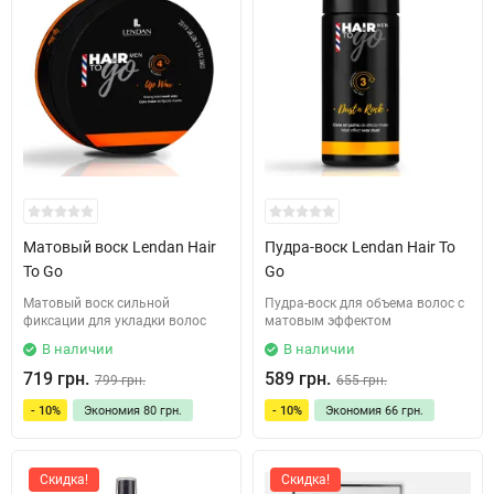
Матовый воск Lendan Hair
Пудра-воск Lendan Hair To
To Go
Go
Матовый воск сильной
Пудра-воск для объема волос с
фиксации для укладки волос
матовым эффектом
В наличии
В наличии
719 грн.
589 грн.
799 грн.
655 грн.
- 10%
Экономия
80 грн.
- 10%
Экономия
66 грн.
Скидка!
Скидка!