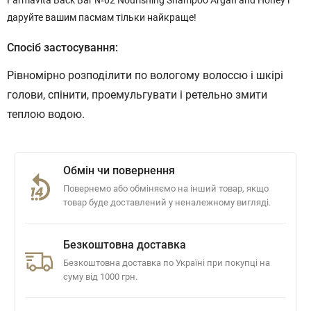
Farmavita Back Bar №02 Nourishing Shampoo Argan and Honey і
даруйте вашим пасмам тільки найкраще!
Спосіб застосування:
Рівномірно розподілити по вологому волоссю і шкірі
голови, спінити, проемульгувати і ретельно змити
теплою водою.
Обмін чи повернення
Повернемо або обміняємо на інший товар, якщо
товар буде доставлений у неналежному вигляді.
Безкоштовна доставка
Безкоштовна доставка по Україні при покупці на
суму від 1000 грн.