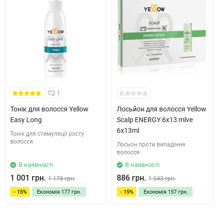
1
Тонік для волосся Yellow
Лосьйон для волосся Yellow
Easy Long
Scalp ENERGY 6х13 mlve
6x13ml
Тонік для стимуляції росту
волосся
Лосьон проти випадіння
волосся
В наявності
В наявності
1 001 грн.
886 грн.
1 178 грн.
1 043 грн.
- 15%
Економія
177 грн.
- 15%
Економія
157 грн.