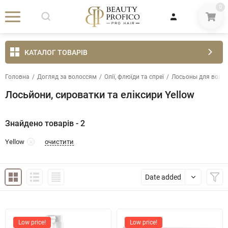
0
КАТАЛОГ ТОВАРІВ
Головна
/
Догляд за волоссям
/
Олії, флюїди та спреї
/
Лосьоны для воло
Лосьйони, сироватки та еліксири Yellow
Знайдено товарів - 2
очистити
Yellow
Date added
Low price!
Low price!