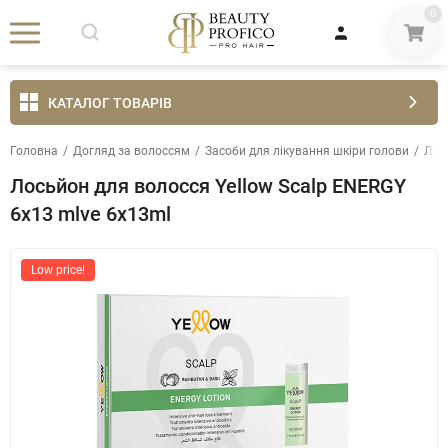
0
КАТАЛОГ ТОВАРІВ
Головна
/
Догляд за волоссям
/
Засоби для лікування шкіри голови
/
Лос
Лосьйон для волосся Yellow Scalp ENERGY
6х13 mlve 6x13ml
Low price!