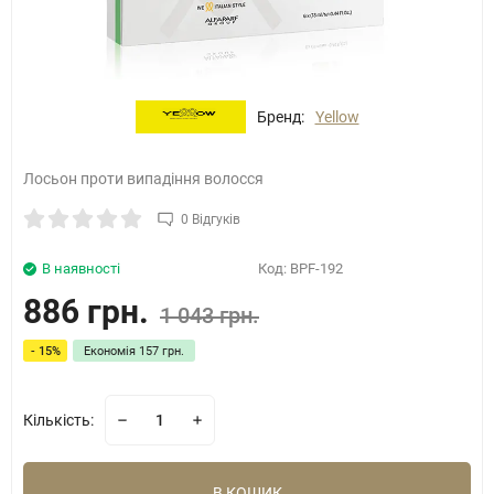
Бренд:
Yellow
Лосьон проти випадіння волосся
0 Відгуків
В наявності
Код:
BPF-192
886 грн.
1 043 грн.
- 15%
Економія
157 грн.
Кількість:
В КОШИК