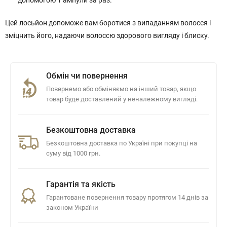
допомогою 1 ампули за раз.
Цей лосьйон допоможе вам боротися з випаданням волосся і
зміцнить його, надаючи волоссю здорового вигляду і блиску.
Обмін чи повернення
Повернемо або обміняємо на інший товар, якщо
товар буде доставлений у неналежному вигляді.
Безкоштовна доставка
Безкоштовна доставка по Україні при покупці на
суму від 1000 грн.
Гарантія та якість
Гарантоване повернення товару протягом 14 днів за
законом України