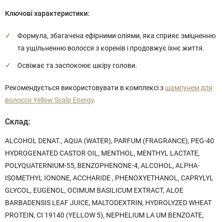
Ключові характеристики:
Формула, збагачена ефірними оліями, яка сприяє зміцненню
та ущільненню волосся з коренів і продовжує їхнє життя.
Освіжає та заспокоює шкіру голови.
Рекомендується використовувати в комплексі з
шампунем для
волосся Yellow Scalp Energy
.
Склад:
ALCOHOL DENAT., AQUA (WATER), PARFUM (FRAGRANCE), PEG-40
HYDROGENATED CASTOR OIL, MENTHOL, MENTHYL LACTATE,
POLYQUATERNIUM-55, BENZOPHENONE-4, ALCOHOL, ALPHA-
ISOMETHYL IONONE, ACCHARIDE , PHENOXYETHANOL, CAPRYLYL
GLYCOL, EUGENOL, OCIMUM BASILICUM EXTRACT, ALOE
BARBADENSIS LEAF JUICE, MALTODEXTRIN, HYDROLYZED WHEAT
PROTEIN, CI 19140 (YELLOW 5), NEPHELIUM LA UM BENZOATE,