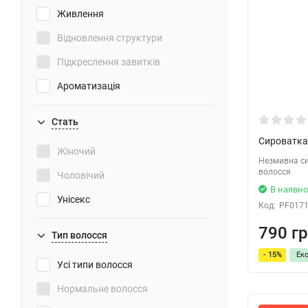
Живлення
Відновлення структури
Підкреслення завитків
Ароматизація
Відновлення
Стать
Захист від сонця
Сироватка 
Жіночий
Полегшення укладання
Незмивна си
волосся
Чоловічий
Для об'єму
В наявно
Унісекс
Код:
PF017
Проти посічених кінчиків
790 гр
Зміцнення
Тип волосся
Пом'якшення
- 15%
Ек
Усі типи волосся
Поліпшення росту волосся
Нормальне волосся
Легкість розчісування