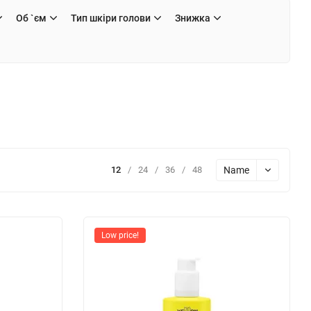
Об `єм
Тип шкіри голови
Знижка
Name
12
/
24
/
36
/
48
Low price!