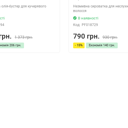
олія-бустер для кучерявого
Незмивна сироватка для неслух
волосся
сті
В наявності
694
Код:
PF018729
грн.
790 грн.
1 373 грн.
930 грн.
ономія
206 грн.
- 15%
Економія
140 грн.