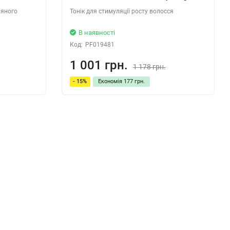
няного
Тонік для стимуляції росту волосся
В наявності
Код:
PF019481
1 001 грн.
1 178 грн.
- 15%
Економія
177 грн.