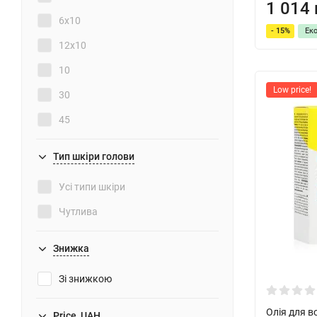
1 014 
6x10
- 15%
Ек
12x10
10
Low price!
30
45
50
Тип шкіри голови
60
Усі типи шкіри
75
Чутлива
100
120
Знижка
125
Зі знижкою
150
Олія для в
Price, UAH