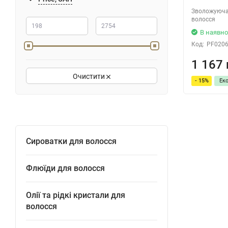
200
Зволожуюча 
250
волосся
В наявно
6х13
Код:
PF020
12х6
1 167 
12х3
Очистити
- 15%
Ек
10х10
12х8
190
Сироватки для волосся
6x13
Флюїди для волосся
Олії та рідкі кристали для
волосся