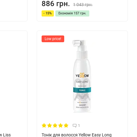
886 грн.
1 043 грн.
- 15%
Економія
157 грн.
Low price!
1
w Liss
Тонік для волосся Yellow Easy Long