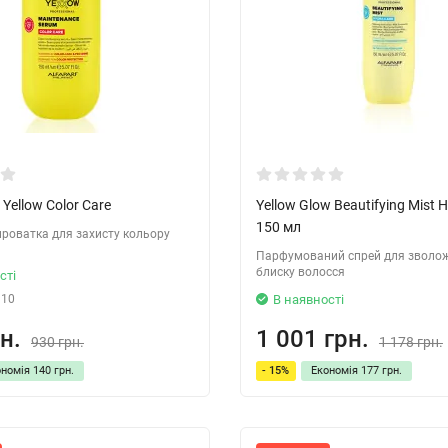
Yellow Color Care
Yellow Glow Beautifying Mist 
150 мл
роватка для захисту кольору
Парфумований спрей для зволож
блиску волосся
сті
110
В наявності
н.
1 001 грн.
930 грн.
1 178 грн.
ономія
140 грн.
- 15%
Економія
177 грн.