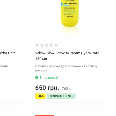
Hydra Care
Yellow Glow Leave-in Cream Hydra Care
150 мл
ення і
Незмивний крем для зволоження і блиску
волосся
В наявності
650 грн.
765 грн.
- 15%
Економія
115 грн.