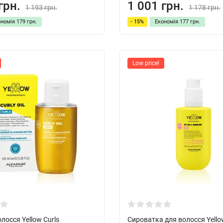
грн.
1 001 грн.
1 193 грн.
1 178 грн.
ономія
179 грн.
- 15%
Економія
177 грн.
Low price!
олосся Yellow Curls
Сироватка для волосся Yello