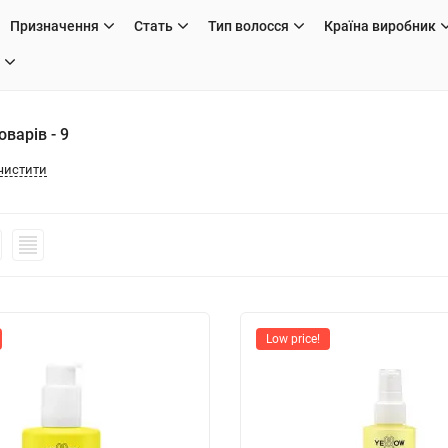
Призначення
Стать
Тип волосся
Країна виробник
варів - 9
чистити
Low price!