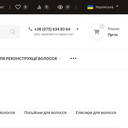
Українська
нет
0
0
0
0
Кошик
+38 (075) 634 83 64
або замовити через чат
Пусто
ЛЯ РЕКОНСТРУКЦІЇ ВОЛОССЯ
 волосся
Лосьйони для волосся
Еліксири для волосся