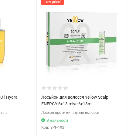
Low price!
Oil Hydra
Лосьйон для волосся Yellow Scalp
ENERGY 6х13 mlve 6x13ml
 тіла
Лосьон проти випадіння волосся
В наявності
Код:
BPF-192