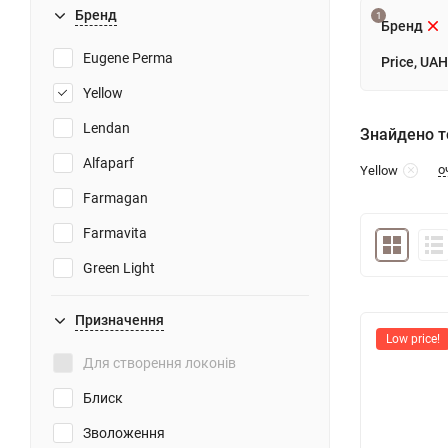
Бренд
1
Бренд
Eugene Perma
Price, UAH
Yellow
Lendan
Знайдено то
Alfaparf
о
Yellow
Farmagan
Farmavita
Green Light
SALERM
Призначення
REVIVRE
Low price!
Для створення локонів
Блиск
Зволоження