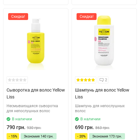
Скидка!
Скидка!
2
Сыворотка для волос Yellow
Шампунь для волос Yellow
Liss
Liss
Несмывающаяся сыворотка
Шампунь для непослушных
для непослушных волос
волос
В наличии
В наличии
790 грн.
690 грн.
930 грн.
863 грн.
- 15%
Экономия
140 грн.
- 20%
Экономия
173 грн.