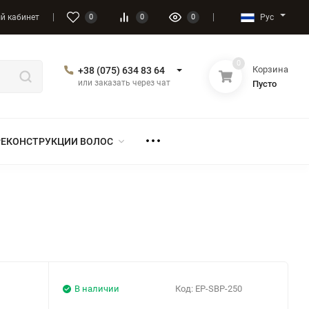
Рус
й кабинет
0
0
0
0
Корзина
+38 (075) 634 83 64
или заказать через чат
Пусто
РЕКОНСТРУКЦИИ ВОЛОС
В наличии
Код:
EP-SBP-250