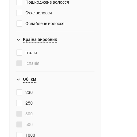
Пошкоджене волосся
Сухе волосся
Ослаблене волосся
Неслухняне
Країна виробник
Ломке волосся
Італія
Чутливе волосся
Іспанія
Тонке волосся
З хімічною завивкою
Об `єм
Осветленные
230
250
300
500
1000