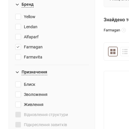
Бренд
Yellow
Знайдено то
Lendan
Farmagan
Alfaparf
Farmagan
Farmavita
Призначення
Блиск
Зволоження
Живлення
Відновлення структури
Підкреслення завитків