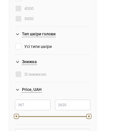
4000
5000
Тип шкіри голови
Усі типи шкіри
Знижка
Зі знижкою
Price, UAH