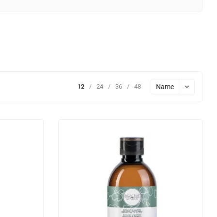
Name
12
/
24
/
36
/
48