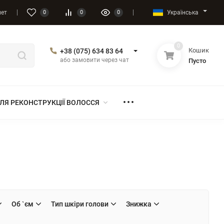
Українська
нет
0
0
0
0
Кошик
+38 (075) 634 83 64
або замовити через чат
Пусто
ЛЯ РЕКОНСТРУКЦІЇ ВОЛОССЯ
Об `єм
Тип шкіри голови
Знижка