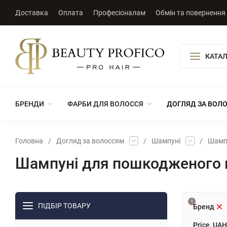
Доставка
Оплата
Професіоналам
Обмін та повернення
КАТАЛ
БРЕНДИ
ФАРБИ ДЛЯ ВОЛОССЯ
ДОГЛЯД ЗА ВОЛ
Головна
/
Догляд за волоссям
/
Шампуні
/
Шампу
Шампуні для пошкодженого 
1
ПІДБІР ТОВАРУ
Бренд
Price, UAH