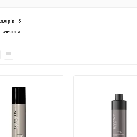
варів - 3
очистити