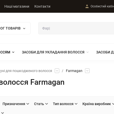
Наші магазини
Контакти
Особистий кабі
ОГ ТОВАРІВ
ОССЯМ
ЗАСОБИ ДЛЯ УКЛАДАННЯ ВОЛОССЯ
ЗАСОБИ Д
ні для пошкодженого волосся
/
Farmagan
волосся Farmagan
Призначення
Стать
Тип волосся
Країна виробник