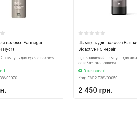
ля волосся Farmagan
Шампунь для волосся Farma
CH Hydra
Bioactive HC Repair
й шампунь для сухого волосся
Відновлюючий шампунь для лам
ослабленого волосся
сті
В наявності
38V00070
Код:
FM02-F38V00050
н.
2 450 грн.