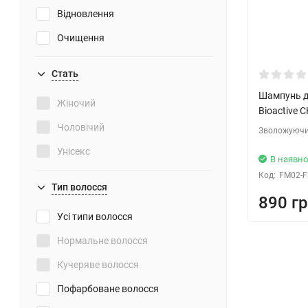
Відновлення
Очищення
Захист від сонця
Стать
Для об'єму
Шампунь д
Жіночий
Зміцнення
Bioactive 
Чоловічий
Зволожуючи
Пом'якшення
Унісекс
Легкість розчісування
В наявно
Код:
FM02-F
Зняття роздратування
Тип волосся
890 гр
Випрямлення волосся
Усі типи волосся
Розгладжування
Нормальне волосся
Захист від пухнастості
Кучеряве волосся
Підвищує міцність волосся
Пофарбоване волосся