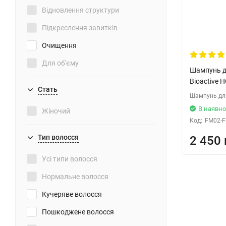
Відновлення структури
Підкреслення завитків
Очищення
Для об'єму
Шампунь д
Зміцнення
Bioactive H
Стать
Шампунь для
Пом'якшення
В наявно
Жіночий
Легкість розчісування
Код:
FM02-F
Зняття роздратування
Тип волосся
2 450 
Випрямлення волосся
Усі типи волосся
Розгладжування
Нормальне волосся
Для шкіри голови
Кучеряве волосся
Пошкоджене волосся