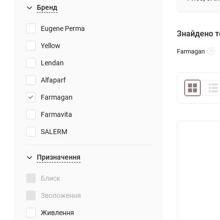
Бренд
Eugene Perma
Знайдено то
Yellow
Farmagan
Lendan
Alfaparf
Farmagan
Farmavita
SALERM
Призначення
Блиск
Зволоження
Живлення