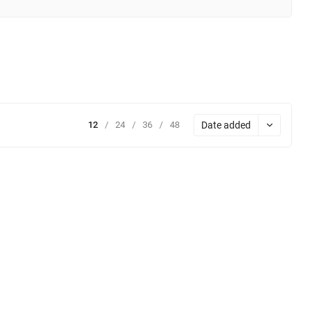
Date added
12
/
24
/
36
/
48