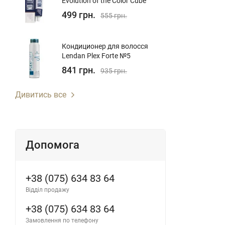
Evolution of the Color Cube
499 грн.
555 грн.
Кондиционер для волосcя
Lendan Plex Forte №5
841 грн.
935 грн.
Дивитись все
Допомога
+38 (075) 634 83 64
Відділ продажу
+38 (075) 634 83 64
Замовлення по телефону