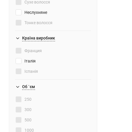
Сухе волосся
Неслухняне
Тонке волосся
З хімічною завивкою
Країна виробник
Франция
Італія
Іспанія
Об `єм
250
300
500
1000