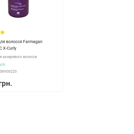
ля волосся Farmagan
C X-Curly
 кучерявого волосся
сті
38V00220
грн.