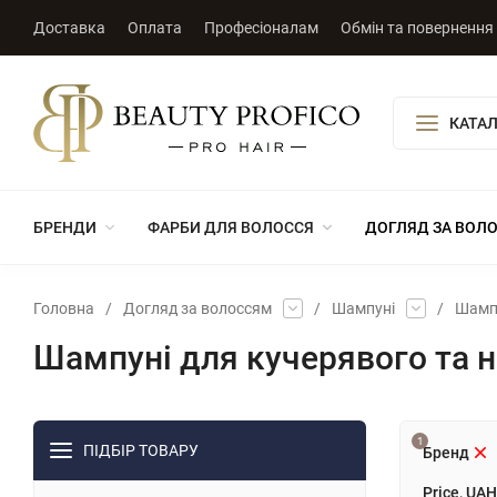
Доставка
Оплата
Професіоналам
Обмін та повернення
КАТАЛ
БРЕНДИ
ФАРБИ ДЛЯ ВОЛОССЯ
ДОГЛЯД ЗА ВОЛ
Головна
/
Догляд за волоссям
/
Шампуні
/
Шампу
Шампуні для кучерявого та 
1
ПІДБІР ТОВАРУ
Бренд
Price, UAH