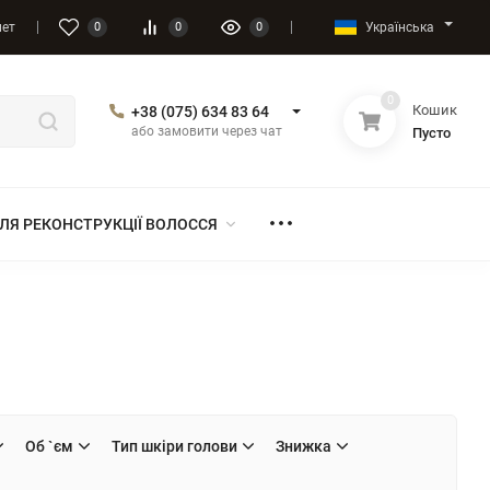
Українська
нет
0
0
0
0
Кошик
+38 (075) 634 83 64
або замовити через чат
Пусто
ЛЯ РЕКОНСТРУКЦІЇ ВОЛОССЯ
Об `єм
Тип шкіри голови
Знижка