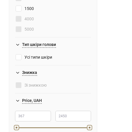
1500
4000
5000
Тип шкіри голови
Усі типи шкіри
Знижка
Зі знижкою
Price, UAH