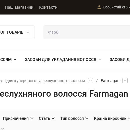
Наші магазини
Контакти
Особистий кабі
ОГ ТОВАРІВ
ОССЯМ
ЗАСОБИ ДЛЯ УКЛАДАННЯ ВОЛОССЯ
ЗАСОБИ Д
ні для кучерявого та неслухняного волосся
/
Farmagan
неслухняного волосся Farmagan
Призначення
Стать
Тип волосся
Країна виробник