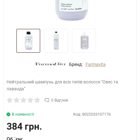
Бренд:
Farmavita
Нейтральний шампунь для всіх типів волосся "Овес та
лаванда"
0 Відгуків
В наявності
Код:
8022033107176
384 грн.
Об `єм: