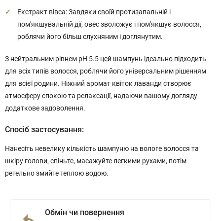
Екстракт вівса: Завдяки своїй протизапальній і
пом'якшувальній дії, овес зволожує і пом'якшує волосся,
роблячи його більш слухняним і доглянутим.
З нейтральним рівнем pH 5.5 цей шампунь ідеально підходить
для всіх типів волосся, роблячи його універсальним рішенням
для всієї родини. Ніжний аромат квіток лаванди створює
атмосферу спокою та релаксації, надаючи вашому догляду
додаткове задоволення.
Спосіб застосування:
Нанесіть невелику кількість шампуню на вологе волосся та
шкіру голови, спіньте, масажуйте легкими рухами, потім
ретельно змийте теплою водою.
Обмін чи повернення