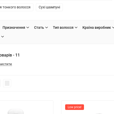
я тонкого волосся
Сухі шампуні
Призначення
Стать
Тип волосся
Країна виробник
варів - 11
чистити
Low price!