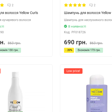
2
2
я волосся Yellow Curls
Шампунь для волосся Yellow 
 кучерявого волосся
Шампунь для неслухняного воло
сті
В наявності
690
Код:
PF018726
н.
690 грн.
863 грн.
863 грн.
ономія
130 грн.
- 20%
Економія
173 грн.
Low price!