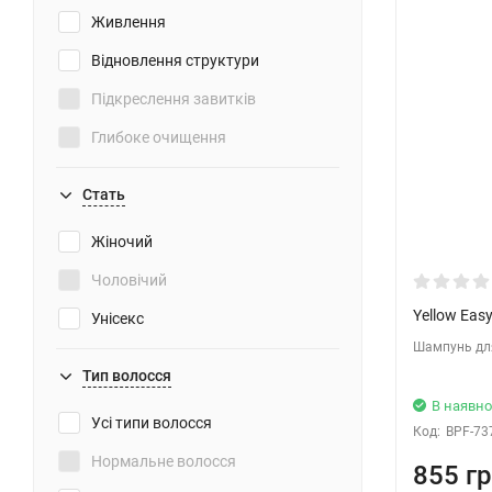
Живлення
Відновлення структури
Підкреслення завитків
Глибоке очищення
Відновлення
Стать
Очищення
Жіночий
Захист від сонця
Чоловічий
Для об'єму
Yellow Eas
Унісекс
Фарбування
Шампунь для
Зміцнення
Тип волосся
В наявно
Для укладання волосся
Усі типи волосся
Код:
BPF-73
Пом'якшення
Нормальне волосся
855 гр
Поліпшення росту волосся