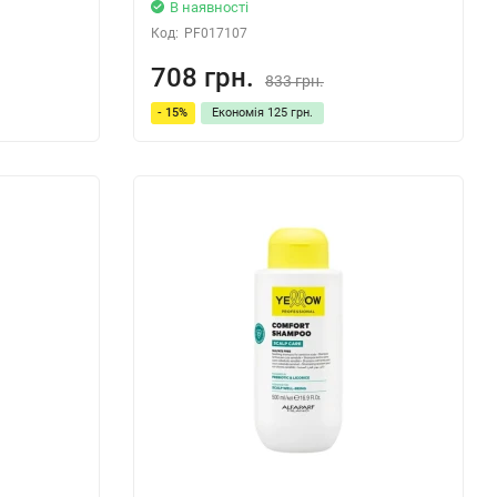
В наявності
Код:
PF017107
708 грн.
833 грн.
- 15%
Економія
125 грн.