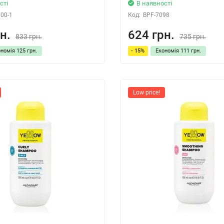
сті
В наявності
00-1
Код:
BPF-7098
н.
624 грн.
833 грн.
735 грн.
ономія
125 грн.
- 15%
Економія
111 грн.
Low price!