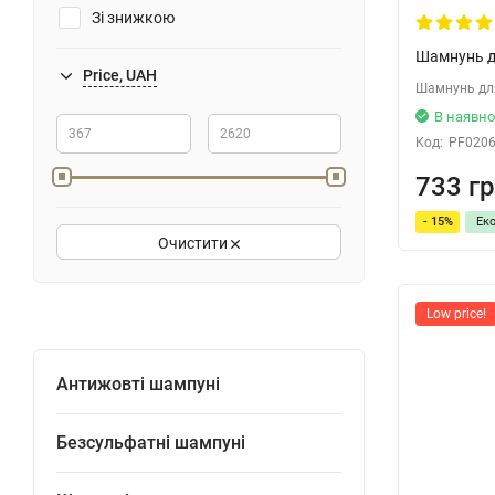
Зі знижкою
Шамнунь дл
Price, UAH
Шамнунь для
В наявно
Код:
PF020
733 гр
- 15%
Ек
Очистити
Low price!
Антижовті шампуні
Безсульфатні шампуні