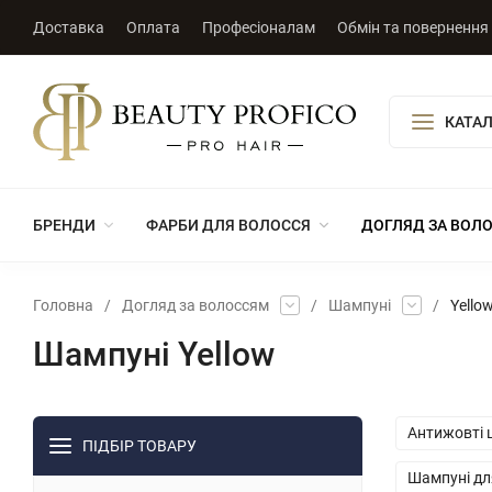
Доставка
Оплата
Професіоналам
Обмін та повернення
КАТАЛ
БРЕНДИ
ФАРБИ ДЛЯ ВОЛОССЯ
ДОГЛЯД ЗА ВОЛ
Головна
/
Догляд за волоссям
/
Шампуні
/
Yello
Шампуні Yellow
Антижовті 
ПІДБІР ТОВАРУ
Шампуні дл