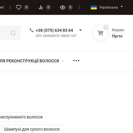
Українська
нет
0
0
0
0
Кошик
+38 (075) 634 83 64
або замовити через чат
Пусто
ЛЯ РЕКОНСТРУКЦІЇ ВОЛОССЯ
 неслухняного волосся
Шампуні для сухого волосся