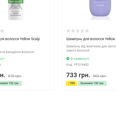
я волосся Yellow Scalp
Шампунь для волосся Yellow S
Шампунь від жовтизни для світл
сивого волосся
оти випадіння волосся
сті
В наявності
6
Код:
PF019482
н.
733 грн.
878 грн.
863 грн.
ономія
132 грн.
- 15%
Економія
130 грн.