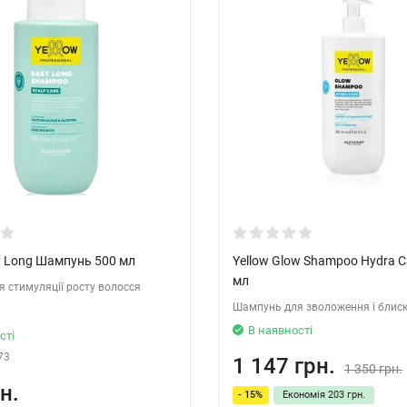
y Long Шампунь 500 мл
Yellow Glow Shampoo Hydra C
мл
 стимуляції росту волосся
Шампунь для зволоження і блиск
В наявності
сті
73
1 147 грн.
1 350 грн.
н.
- 15%
Економія
203 грн.