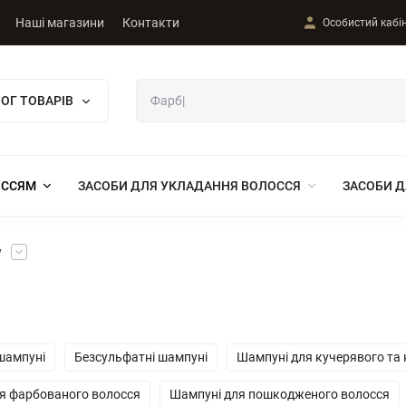
Наші магазини
Контакти
Особистий кабі
ОГ ТОВАРІВ
ОССЯМ
ЗАСОБИ ДЛЯ УКЛАДАННЯ ВОЛОССЯ
ЗАСОБИ Д
w
шампуні
Безсульфатні шампуні
Шампуні для кучерявого та
я фарбованого волосся
Шампуні для пошкодженого волосся