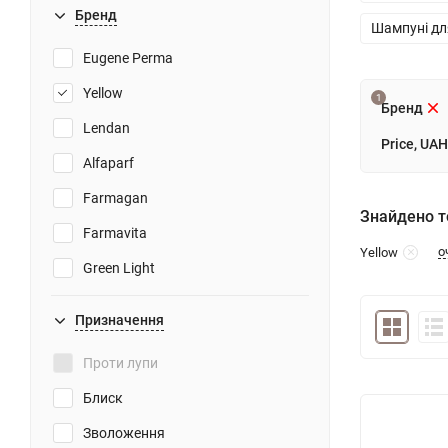
Бренд
Шампуні дл
Eugene Perma
Yellow
1
Бренд
Lendan
Price, UAH
Alfaparf
Farmagan
Знайдено то
Farmavita
о
Yellow
Green Light
SALERM
Призначення
Проти лупи
Блиск
Зволоження