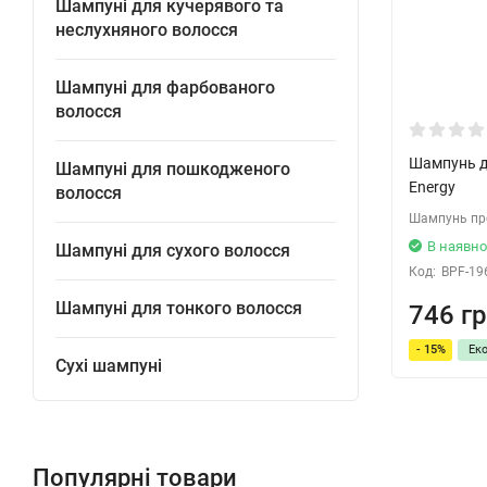
Шампуні для кучерявого та
неслухняного волосся
Шампуні для фарбованого
волосся
Шампунь дл
Шампуні для пошкодженого
Energy
волосся
Шампунь пр
В наявно
Шампуні для сухого волосся
Код:
BPF-19
Шампуні для тонкого волосся
746 гр
- 15%
Ек
Сухі шампуні
Популярні товари