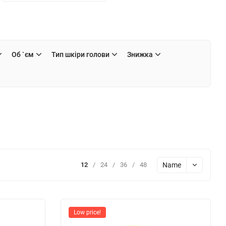
Об `єм
Тип шкіри голови
Знижка
Name
12
/
24
/
36
/
48
Low price!