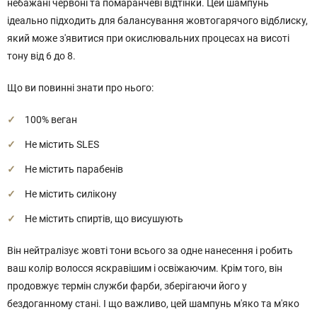
небажані червоні та помаранчеві відтінки. Цей шампунь
ідеально підходить для балансування жовтогарячого відблиску,
який може з'явитися при окислювальних процесах на висоті
тону від 6 до 8.
Що ви повинні знати про нього:
100% веган
Не містить SLES
Не містить парабенів
Не містить силікону
Не містить спиртів, що висушують
Він нейтралізує жовті тони всього за одне нанесення і робить
ваш колір волосся яскравішим і освіжаючим. Крім того, він
продовжує термін служби фарби, зберігаючи його у
бездоганному стані. І що важливо, цей шампунь м'яко та м'яко