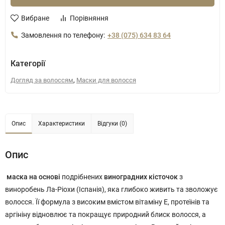
Вибране
Порівняння
Замовлення по телефону:
+38 (075) 634 83 64
Категорії
,
Догляд за волоссям
Маски для волосся
Опис
Характеристики
Відгуки (0)
Опис
маска на основі
подрібнених
виноградних кісточок
з
виноробень Ла-Ріохи (Іспанія), яка глибоко живить та зволожує
волосся. Її формула з високим вмістом вітаміну Е, протеїнів та
аргініну відновлює та покращує природний блиск волосся, а