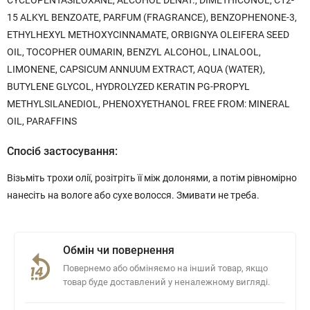
CYCLOPENTASILOXANE, ALCOHOL DENAT., DIMETHICONOL, C12-
15 ALKYL BENZOATE, PARFUM (FRAGRANCE), BENZOPHENONE-3,
ETHYLHEXYL METHOXYCINNAMATE, ORBIGNYA OLEIFERA SEED
OIL, TOCOPHER OUMARIN, BENZYL ALCOHOL, LINALOOL,
LIMONENE, CAPSICUM ANNUUM EXTRACT, AQUA (WATER),
BUTYLENE GLYCOL, HYDROLYZED KERATIN PG-PROPYL
METHYLSILANEDIOL, PHENOXYETHANOL FREE FROM: MINERAL
OIL, PARAFFINS
Спосіб застосування:
Візьміть трохи олії, розітріть її між долонями, а потім рівномірно
нанесіть на вологе або сухе волосся. Змивати не треба.
Обмін чи повернення
Повернемо або обміняємо на інший товар, якщо
товар буде доставлений у неналежному вигляді.