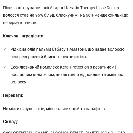
Після застосування олії Alfaparf Keratin Therapy Lisse Design
волосся стає на 96% більш блискучим і на 66% менше схильні до
перерізу кінчиків.
Ключові інгредієнти:
Рідкісна олія пальми бабасу з Амазонії, що надає волоссю
неперевершений блиск і шовковистість.
Ексклюзивний комплекс Kera-Protection з кератином і
рослинним колагеном, що активно відновлює та зміцнює
волосся.
Переваги:
Не містить сульфатів, мінеральних олій та парафінів.
Склад: