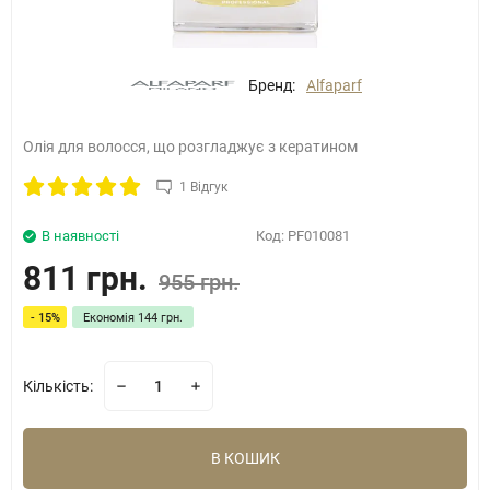
Бренд:
Alfaparf
Олія для волосся, що розгладжує з кератином
1 Відгук
В наявності
Код:
PF010081
811 грн.
955 грн.
- 15%
Економія
144 грн.
Кількість:
В КОШИК