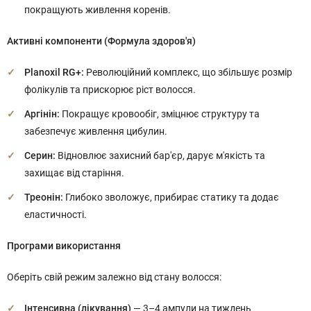
покращують живлення коренів.
Активні компоненти (Формула здоров'я)
Planoxil RG+:
Революційний комплекс, що збільшує розмір
фолікулів та прискорює ріст волосся.
Аргінін:
Покращує кровообіг, зміцнює структуру та
забезпечує живлення цибулин.
Серин:
Відновлює захисний бар'єр, дарує м'якість та
захищає від старіння.
Треонін:
Глибоко зволожує, прибирає статику та додає
еластичності.
Програми використання
Оберіть свій режим залежно від стану волосся:
Інтенсивна (лікування)
— 3–4 ампули на тиждень