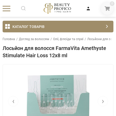
0
КАТАЛОГ ТОВАРІВ
Головна
/
Догляд за волоссям
/
Олії, флюїди та спреї
/
Лосьйони для воло
Лосьйон для волосся FarmaVita Amethyste
Stimulate Hair Loss 12х8 ml
‹
›