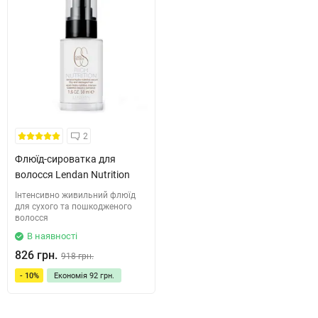
2
Флюїд-сироватка для
волосся Lendan Nutrition
Інтенсивно живильний флюїд
для сухого та пошкодженого
волосся
В наявності
826 грн.
918 грн.
- 10%
Економія
92 грн.