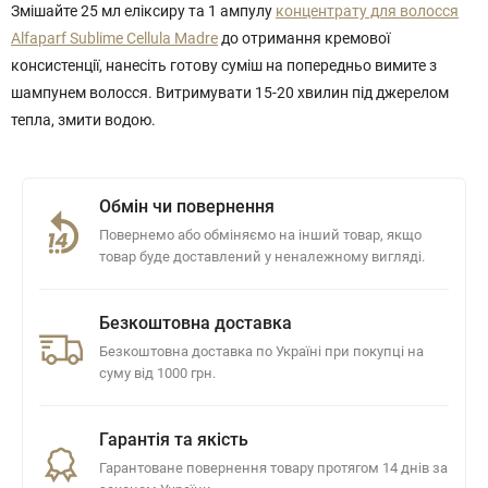
Змішайте 25 мл еліксиру та 1 ампулу
концентрату для волосся
Alfaparf Sublime Cellula Madre
до отримання кремової
консистенції, нанесіть готову суміш на попередньо вимите з
шампунем волосся. Витримувати 15-20 хвилин під джерелом
тепла, змити водою.
Обмін чи повернення
Повернемо або обміняємо на інший товар, якщо
товар буде доставлений у неналежному вигляді.
Безкоштовна доставка
Безкоштовна доставка по Україні при покупці на
суму від 1000 грн.
Гарантія та якість
Гарантоване повернення товару протягом 14 днів за