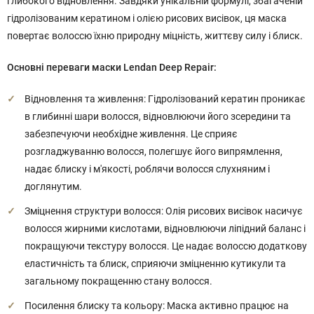
глибокого відновлення. Завдяки унікальній формулі, збагаченій
гідролізованим кератином і олією рисових висівок, ця маска
повертає волоссю їхню природну міцність, життєву силу і блиск.
Основні переваги маски Lendan Deep Repair:
Відновлення та живлення: Гідролізований кератин проникає
в глибинні шари волосся, відновлюючи його зсередини та
забезпечуючи необхідне живлення. Це сприяє
розгладжуванню волосся, полегшує його випрямлення,
надає блиску і м'якості, роблячи волосся слухняним і
доглянутим.
Зміцнення структури волосся: Олія рисових висівок насичує
волосся жирними кислотами, відновлюючи ліпідний баланс і
покращуючи текстуру волосся. Це надає волоссю додаткову
еластичність та блиск, сприяючи зміцненню кутикули та
загальному покращенню стану волосся.
Посилення блиску та кольору: Маска активно працює на