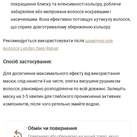
покращення блиску та інтенсивності кольору, роблячи
забарвлене або меліроване волосся яскравішим і
насиченішим. Вона ефективно потовщує кутикулу волосся,
що сприяє довготривалому збереженню кольору.
Рекомендується використовувати після
шампуню для
волосся Lendan Deep Repair
.
Спосіб застосування:
Для досягнення максимального ефекту від використання
маски, слід нанести її на чисте, злегка висушене рушником
волосся, рівномірно розподіляючи по всій довжині. Залишіть
маску на 3-5 хвилин для глибокого проникнення активних
компонентів, після чого ретельно змийте водою.
Обмін чи повернення
Повернемо або обміняємо на інший товар, якщо