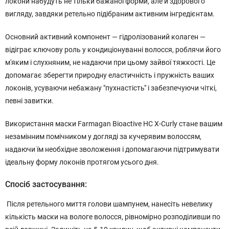
локони набудуть не тільки бажаної форми, але й здорового
вигляду, завдяки ретельно підібраним активним інгредієнтам.
Основний активний компонент — гідролізований колаген —
відіграє ключову роль у кондиціонуванні волосся, роблячи його
м'яким і слухняним, не надаючи при цьому зайвої тяжкості. Це
допомагає зберегти природну еластичність і пружність ваших
локонів, усуваючи небажану "пухнастість" і забезпечуючи чіткі,
певні завитки.
Використання маски Farmagan Bioactive HC X-Curly стане вашим
незамінним помічником у догляді за кучерявим волоссям,
надаючи їм необхідне зволоження і допомагаючи підтримувати
ідеальну форму локонів протягом усього дня.
Спосіб застосування:
Після ретельного миття голови шампунем, нанесіть невелику
кількість маски на вологе волосся, рівномірно розподіливши по