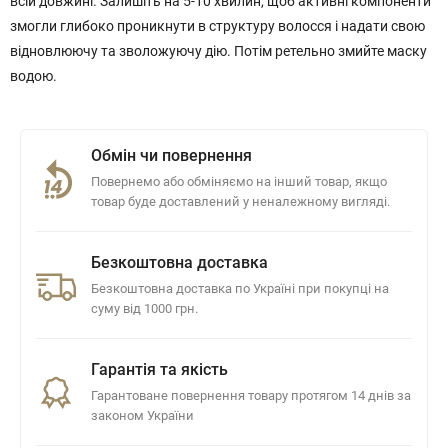
всій довжині. Залишіть на 5-10 хвилин, щоб активні компоненти
змогли глибоко проникнути в структуру волосся і надати свою
відновлюючу та зволожуючу дію. Потім ретельно змийте маску
водою.
Обмін чи повернення
Повернемо або обміняємо на інший товар, якщо
товар буде доставлений у неналежному вигляді.
Безкоштовна доставка
Безкоштовна доставка по Україні при покупці на
суму від 1000 грн.
Гарантія та якість
Гарантоване повернення товару протягом 14 днів за
законом України