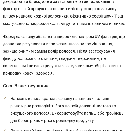
дзеркальний блиск, але й захист від негативних зовнішніх
факторів. Цей продукт на основі силікону створює захисну
плівку навколо кожної волосинки, ефективно оберігаючи її від
смогу, солоної морської води, вітру та інших шкідливих впливів.
Формула флюїду збагачена широким спектром UV-фільтрів, що
дозволяє регулювати вплив сонячного випромінювання,
захищаючи тим самим колір волосся. Після застосування
флюїду волосся стає м'яким, гладким і керованим, не
склеюється і не електризується, завдяки чому зберігає свою
природну красу і здоров'я.
Спосіб застосування:
Нанесіть кілька крапель флюїду на кінчики пальців і
рівномірно розподіліть його по всій довжині чистого та
висушеного волосся. Використовуйте пальці або гребінець
для більш рівномірного розподілу продукту.
Як захисний і дисциплінуючий засіб, флюїд можна нанести і