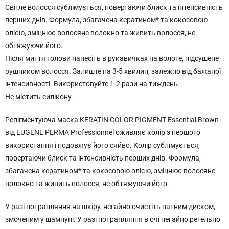
Світле волосся сублімується, повертаючи блиск та інтенсивність
перших днів. Формула, збагачена кератином* та кокосовою
олією, зміцнює волосяне волокно та живить волосся, не
обтяжуючи його.
Після миття голови нанесіть в рукавичках на вологе, підсушене
рушником волосся. Залиште на 3-5 хвилин, залежно від бажаної
інтенсивності. Використовуйте 1-2 рази на тиждень.
Не містить силікону.
Репігментуюча маска KERATIN COLOR PIGMENT Essential Brown
від EUGENE PERMA Professionnel оживляє колір з першого
використання і подовжує його сяйво. Колір сублімується,
повертаючи блиск та інтенсивність перших днів. Формула,
збагачена кератином* та кокосовою олією, зміцнює волосяне
волокно та живить волосся, не обтяжуючи його.
У разі потрапляння на шкіру, негайно очистіть ватним диском,
змоченим у шампуні. У разі потрапляння в очі негайно ретельно