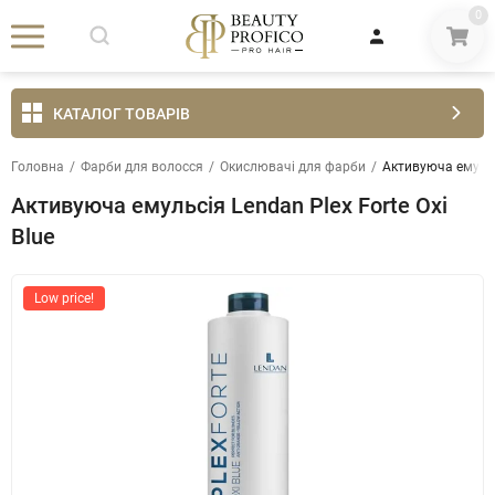
0
КАТАЛОГ ТОВАРІВ
Головна
/
Фарби для волосся
/
Окислювачі для фарби
/
Активуюча емульсія
Активуюча емульсія ​Lendan Plex Forte Oxi
Blue​
Low price!