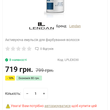
Бренд:
Lendan
Активуюча емульсія для фарбування волосся
0 Відгуків
В наявності
Код:
LPLEXOXI
719 грн.
799 грн.
- 10%
Економія
80 грн.
Кількість:
Увага! Вам потрібно
авторизуватися
щоб купити цей