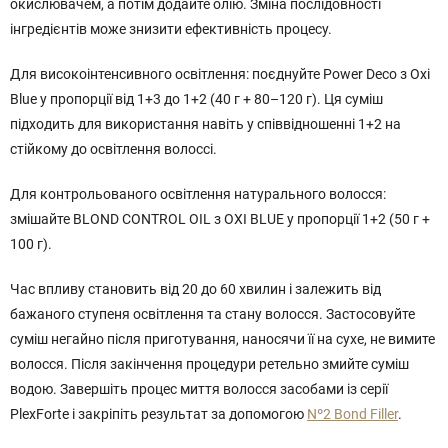
окислювачем, а потім додайте олію. Зміна послідовності
інгредієнтів може знизити ефективність процесу.
Для високоінтенсивного освітлення: поєднуйте Power Deco з Oxi
Blue у пропорції від 1+3 до 1+2 (40 г + 80–120 г). Ця суміш
підходить для використання навіть у співвідношенні 1+2 на
стійкому до освітлення волоссі.
Для контрольованого освітлення натурального волосся:
змішайте BLOND CONTROL OIL з OXI BLUE у пропорції 1+2 (50 г +
100 г).
Час впливу становить від 20 до 60 хвилин і залежить від
бажаного ступеня освітлення та стану волосся. Застосовуйте
суміш негайно після приготування, наносячи її на сухе, не вимите
волосся. Після закінчення процедури ретельно змийте суміш
водою. Завершіть процес миття волосся засобами із серії
PlexForte і закріпіть результат за допомогою
Nº2 Bond Filler
.