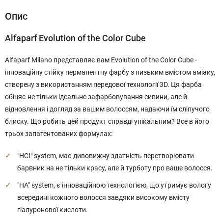
Опис
Alfaparf Evolution of the Color Cube
Alfaparf Milano представляє вам Evolution of the Color Cube -
інноваційну стійку перманентну фарбу з низьким вмістом аміаку,
створену з використанням передової технології 3D. Ця фарба
обіцяє не тільки ідеальне зафарбовування сивини, але й
відновлення і догляд за вашим волоссям, надаючи їм сліпучого
блиску. Що робить цей продукт справді унікальним? Все в його
трьох запатентованих формулах:
"HCI" system, має дивовижну здатність перетворювати
барвник на не тільки красу, але й турботу про ваше волосся.
"HA" system, є інноваційною технологією, що утримує вологу
всередині кожного волосся завдяки високому вмісту
гіалуронової кислоти.