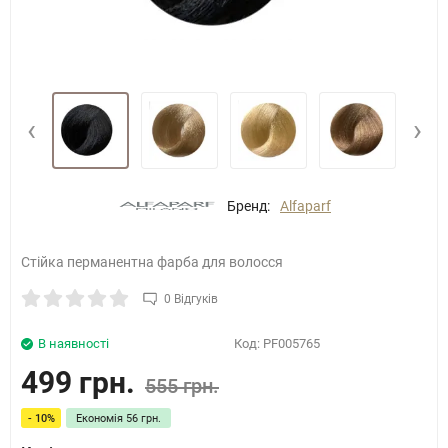
‹
›
Бренд:
Alfaparf
Стійка перманентна фарба для волосся
0 Відгуків
В наявності
Код:
PF005765
499 грн.
555 грн.
- 10%
Економія
56 грн.