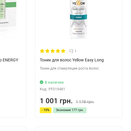
1
lp ENERGY
Тоник для волос Yellow Easy Long
Тоник для стимуляции роста волос
В наличии
Код:
PF019481
1 001 грн.
1 178 грн.
- 15%
Экономия
177 грн.