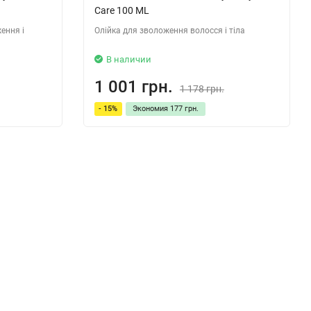
Care 100 ML
ення і
Олійка для зволоження волосся і тіла
В наличии
1 001 грн.
1 178 грн.
- 15%
Экономия
177 грн.