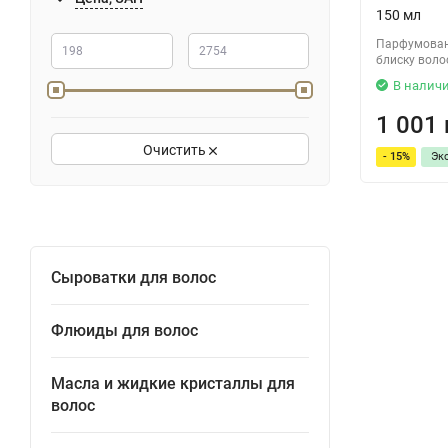
200
150 мл
250
Парфумовани
блиску воло
6х13
В налич
12х6
1 001 
12х3
Очистить
- 15%
Эк
10х10
12х8
190
Сыроватки для волос
6x13
Флюиды для волос
Масла и жидкие кристаллы для
волос