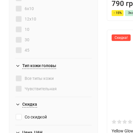
790 гр
6x10
- 15%
Эк
12x10
10
Скидка!
30
45
50
Тип кожи головы
60
Все типы кожи
75
Чувствительная
100
120
Скидка
125
Со скидкой
150
Yellow Glow
Цена, UAH