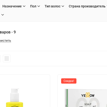
Назначение
Пол
Тип волос
Страна производитель
H
варов - 9
чистить
Скидка!