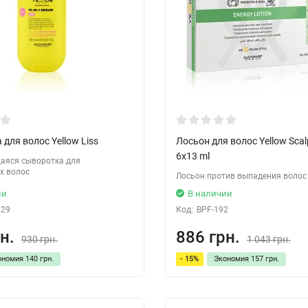
для волос Yellow Liss
Лосьон для волос Yellow Sca
6х13 ml
яся сыворотка для
х волос
Лосьон против выпадения волос
ии
В наличии
729
Код:
BPF-192
н.
886 грн.
930 грн.
1 043 грн.
ономия
140 грн.
- 15%
Экономия
157 грн.