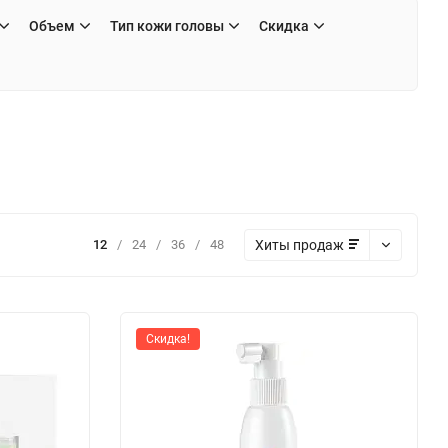
Объем
Тип кожи головы
Скидка
Хиты продаж
12
/
24
/
36
/
48
Скидка!