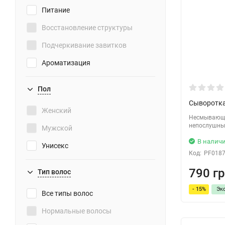
Питание
Восстановление структуры
Подчеркивание завитков
Ароматизация
Восстановление
Пол
Защита от солнца
Сыворотка 
Женский
Облегчение укладки
Несмывающа
непослушны
Мужской
Для объема
В налич
Унисекс
Против посеченных кончиков
Код:
PF018
Укрепление
790 гр
Тип волос
Cмягчение
- 15%
Эк
Все типы волос
Улучшение роста волос
Нормальные волосы
Легкость расчесывания