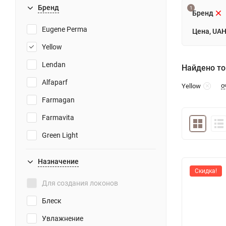
Бренд
1
Бренд
Eugene Perma
Цена, UA
Yellow
Lendan
Найдено то
Alfaparf
о
Yellow
Farmagan
Farmavita
Green Light
SALERM
Назначение
REVIVRE
Скидка!
Для создания локонов
Блеск
Увлажнение