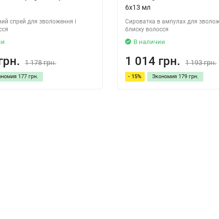
6х13 мл
й спрей для зволоження і
Сироватка в ампулах для зволож
сся
блиску волосся
ии
В наличии
грн.
1 014 грн.
1 178 грн.
1 193 грн.
ономия
177 грн.
- 15%
Экономия
179 грн.