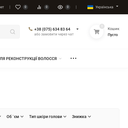
Українська
нет
0
0
0
0
Кошик
+38 (075) 634 83 64
або замовити через чат
Пусто
ЛЯ РЕКОНСТРУКЦІЇ ВОЛОССЯ
Об `єм
Тип шкіри голови
Знижка