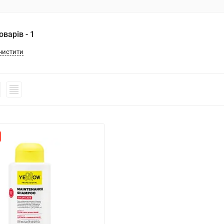
варів - 1
чистити