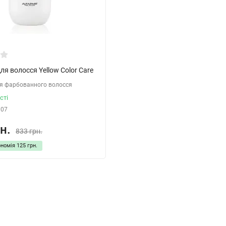
я волосся Yellow Color Care
я фарбованного волосся
сті
107
н.
833 грн.
ономія
125 грн.