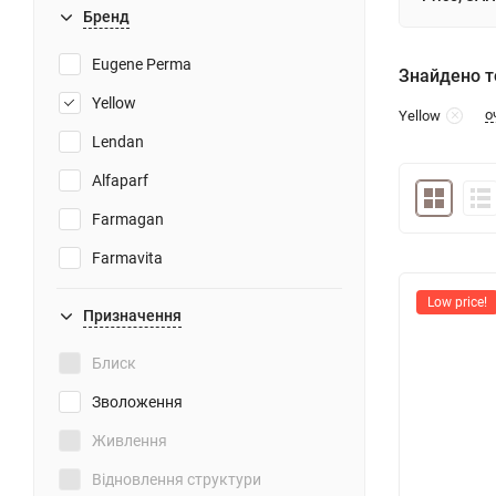
Бренд
Eugene Perma
Знайдено то
Yellow
о
Yellow
Lendan
Alfaparf
Farmagan
Farmavita
Low price!
Призначення
Блиск
Зволоження
Живлення
Відновлення структури