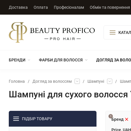
Доставка
Оплата
Професіоналам
Обмін та повернення
КАТАЛ
БРЕНДИ
ФАРБИ ДЛЯ ВОЛОССЯ
ДОГЛЯД ЗА ВОЛ
Головна
/
Догляд за волоссям
/
Шампуні
/
Шампу
Шампуні для сухого волосся 
1
ПІДБІР ТОВАРУ
Бренд
Price, UAH