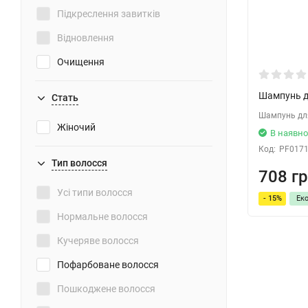
Підкреслення завитків
Відновлення
Очищення
Захист від сонця
Шампунь дл
Стать
Для об'єму
Шампунь дл
Жіночий
В наявно
Зміцнення
Код:
PF017
Пом'якшення
Тип волосся
708 гр
Зняття роздратування
Усі типи волосся
- 15%
Ек
Випрямлення волосся
Нормальне волосся
Розгладжування
Кучеряве волосся
Пофарбоване волосся
Пошкоджене волосся