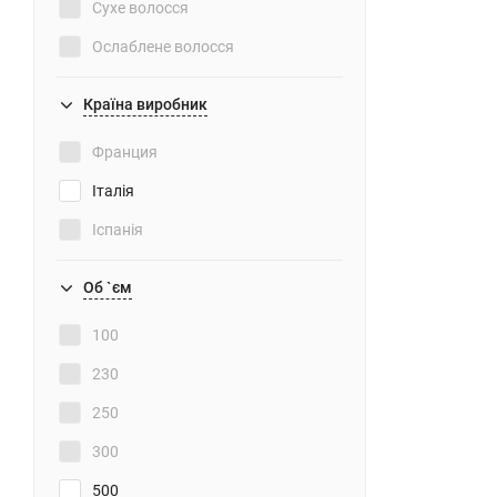
Сухе волосся
Ослаблене волосся
Тонке волосся
Країна виробник
Франция
Італія
Іспанія
Об `єм
100
230
250
300
500