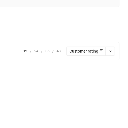
Customer rating
12
/
24
/
36
/
48