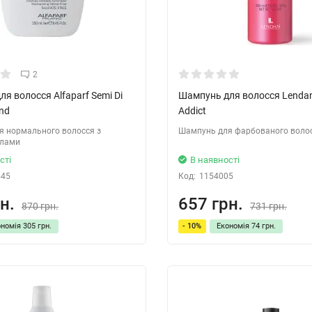
2
я волосся Alfaparf Semi Di
Шампунь для волосся Lendan
nd
Addict
я нормального волосся з
Шампунь для фарбованого воло
алами
сті
В наявності
445
Код:
1154005
н.
657 грн.
870 грн.
731 грн.
ономія
305 грн.
- 10%
Економія
74 грн.