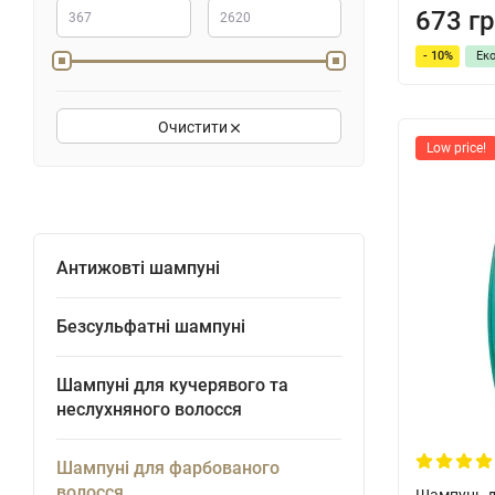
673 гр
- 10%
Ек
Очистити
Low price!
Антижовті шампуні
Безсульфатні шампуні
Шампуні для кучерявого та
неслухняного волосся
Шампуні для фарбованого
волосся
Шампунь дл