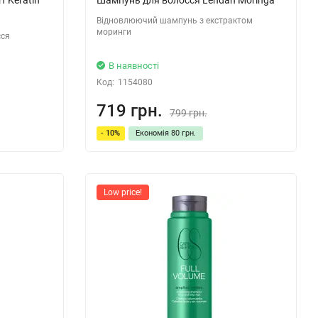
Відновлюючий шампунь з екстрактом
моринги
сся
В наявності
Код:
1154080
719 грн.
799 грн.
- 10%
Економія
80 грн.
Low price!