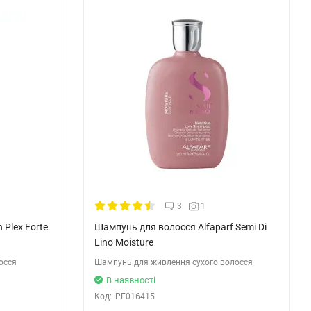
3
1
Plex Forte
Шампунь для волосся Alfaparf Semi Di
Lino Moisture
осся
Шампунь для живлення сухого волосся
В наявності
Код:
PF016415