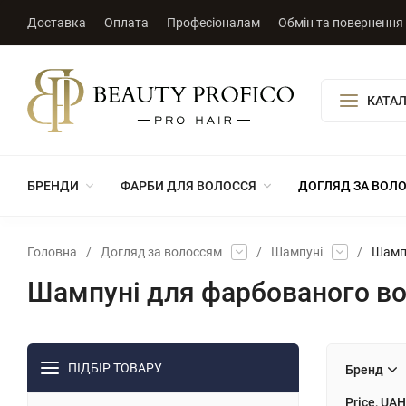
Доставка
Оплата
Професіоналам
Обмін та повернення
КАТАЛ
БРЕНДИ
ФАРБИ ДЛЯ ВОЛОССЯ
ДОГЛЯД ЗА ВОЛ
Головна
/
Догляд за волоссям
/
Шампуні
/
Шампу
Шампуні для фарбованого в
ПІДБІР ТОВАРУ
Бренд
Price, UAH