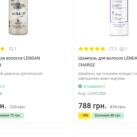
1
2
1
ля волосся LENDAN
Шампунь для волосся LENDA
N
CHARGE
й шампунь для волосся
Шампунь, що посилює холодні то
нейтралізує жовті відтінки
сті
В наявності
0
Код:
LCHVC300
н.
788 грн.
723 грн.
876 грн.
ономія
73 грн.
- 10%
Економія
88 грн.