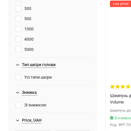
Low price!
Осветленные
300
500
1000
4000
5000
Тип шкіри голови
Усі типи шкіри
Знижка
Шампунь д
Volume
Зі знижкою
Шампунь дл
В наявно
Price, UAH
Код:
BPF-70