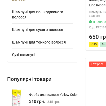
Lino Recon
Шампуні для пошкодженого
Шампунь, щ
волосся
волосся
В наявно
Код:
PF016
Шампуні для сухого волосся
650 гр
Шампуні для тонкого волосся
- 14%
Ек
Сухі шампуні
Low price!
Популярні товари
Фарба для волосся Yellow Color
310 грн.
345 грн.