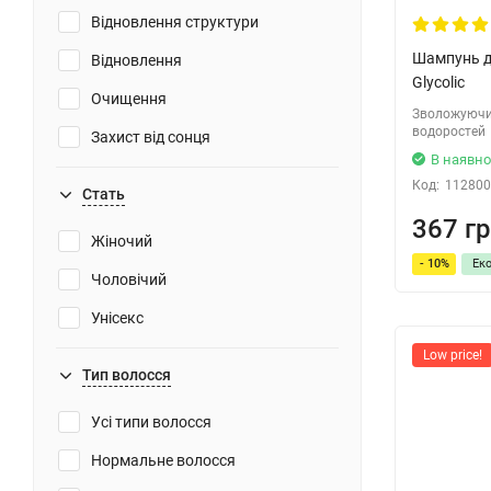
Відновлення структури
Шампунь д
Відновлення
Glycolic
Очищення
Зволожуючи
водоростей
Захист від сонця
В наявно
Для об'єму
Код:
112800
Стать
Фарбування
367 гр
Жіночий
Зміцнення
- 10%
Ек
Чоловічий
Пом'якшення
Унісекс
Легкість розчісування
Low price!
Зняття роздратування
Тип волосся
Нейтралізація жовтизни
Усі типи волосся
Випрямлення волосся
Нормальне волосся
Розгладжування