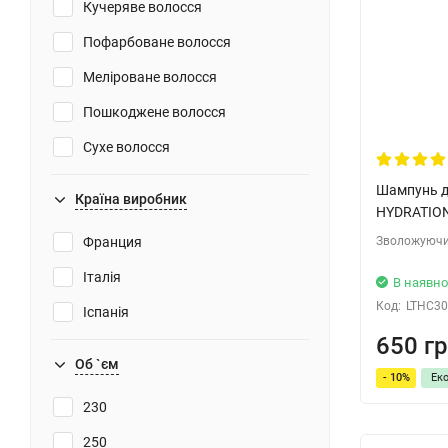
Кучеряве волосся
Захист від пухнастості
Пофарбоване волосся
Захист
Меліроване волосся
рН-баланс шкіри
Пошкоджене волосся
Підвищує міцність волосся
Сухе волосся
Ослаблене волосся
Шампунь д
Країна виробник
HYDRATIO
Світле волосся
Зволожуючи
Франция
Сиве волосся
Італія
В наявно
Неслухняне
Код:
LTHC30
Іспанія
Ломке волосся
650 гр
Чутливе волосся
Об `єм
- 10%
Ек
Тонке волосся
230
З хімічною завивкою
250