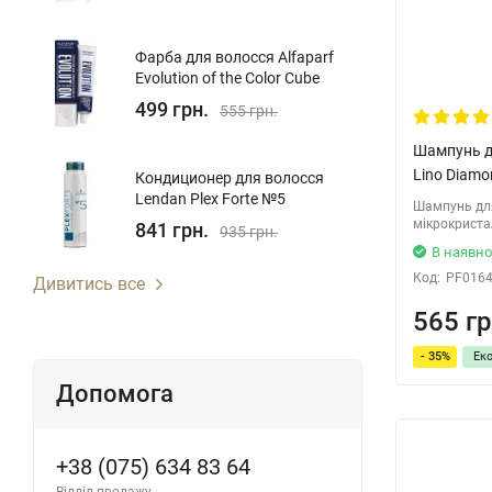
Фарба для волосся Alfaparf
Evolution of the Color Cube
499 грн.
555 грн.
Шампунь дл
Lino Diamo
Кондиционер для волосcя
Lendan Plex Forte №5
Шампунь дл
мікрокрист
841 грн.
935 грн.
В наявно
Код:
PF016
Дивитись все
565 гр
- 35%
Ек
Допомога
+38 (075) 634 83 64
Відділ продажу