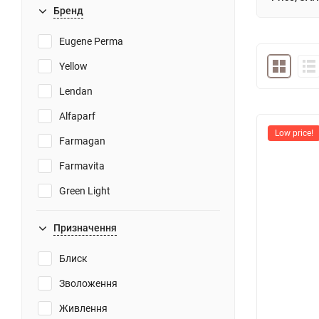
Бренд
Eugene Perma
Yellow
Lendan
Alfaparf
Low price!
Farmagan
Farmavita
Green Light
Призначення
Блиск
Зволоження
Живлення