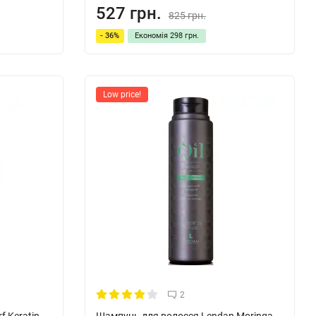
527 грн.
825 грн.
- 36%
Економія
298 грн.
Low price!
2
f Keratin
Шампунь для волосся Lendan Moringa