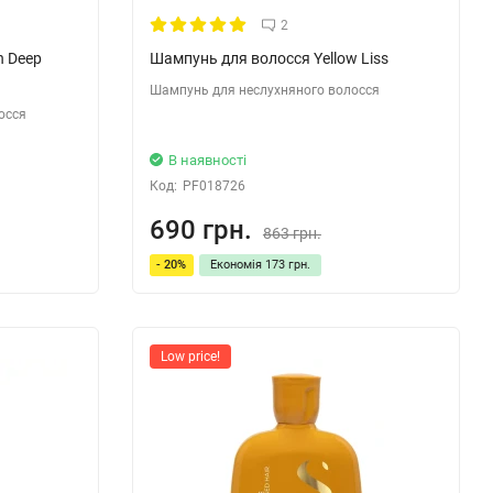
2
n Deep
Шампунь для волосся Yellow Liss
Шампунь для неслухняного волосся
осся
В наявності
Код:
PF018726
690 грн.
863 грн.
- 20%
Економія
173 грн.
Low price!