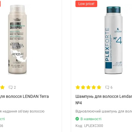
Low price!
2
6
ля волосся LENDAN Terra
Шампунь для волосся Lendan 
№4
я надання об'єму волоссю
Відновлюючий шампунь для вол
сті
В наявності
56
Код:
LPLEXC300