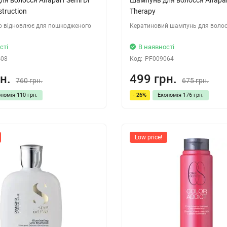
struction
Therapy
о відновлює для пошкодженого
Кератиновий шампунь для воло
сті
В наявності
408
Код:
PF009064
н.
499 грн.
760 грн.
675 грн.
ономія
110 грн.
- 26%
Економія
176 грн.
Low price!