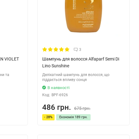
3
N VIOLET
Шампунь для волосся Alfaparf Semi Di
Lino Sunshine
ни та
Делікатний шампунь для волосся, що
піддається впливу сонця
В наявності
Код:
BPF-6926
486 грн.
675 грн.
- 28%
Економія
189 грн.