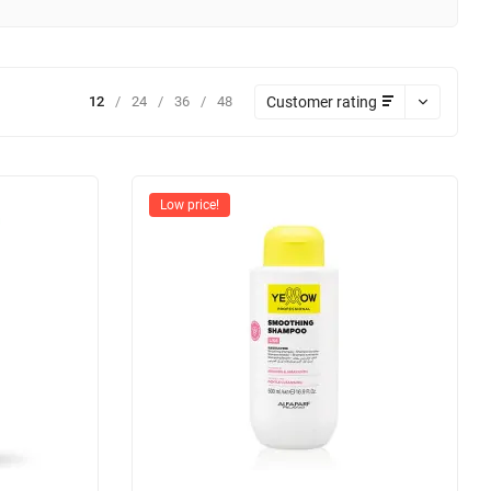
Customer rating
12
/
24
/
36
/
48
Low price!