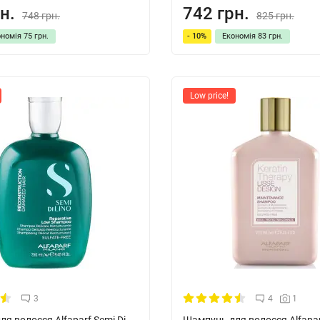
н.
742 грн.
748 грн.
825 грн.
ономія
75 грн.
- 10%
Економія
83 грн.
Low price!
3
4
1
я волосся Alfaparf Semi Di
Шампунь для волосся Alfapar