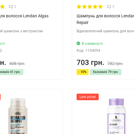
1
1
ля волосся Lendan Algas
Шампунь для волосся Lenda
Repair
й шампунь з екстрактом
Відновлюючий шампунь для вол
сті
В наявності
2
Код:
1154054
н.
703 грн.
408 грн.
782 грн.
ономія
41 грн.
- 10%
Економія
79 грн.
Low price!