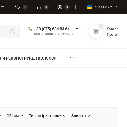
Українська
нет
0
0
0
0
Кошик
+38 (075) 634 83 64
або замовити через чат
Пусто
ЛЯ РЕКОНСТРУКЦІЇ ВОЛОССЯ
Об `єм
Тип шкіри голови
Знижка