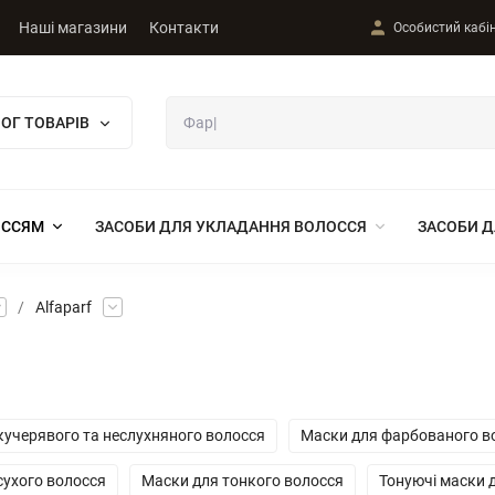
Наші магазини
Контакти
Особистий кабі
ОГ ТОВАРІВ
ОССЯМ
ЗАСОБИ ДЛЯ УКЛАДАННЯ ВОЛОССЯ
ЗАСОБИ Д
/
Alfaparf
кучерявого та неслухняного волосся
Маски для фарбованого в
сухого волосся
Маски для тонкого волосся
Тонуючі маски 