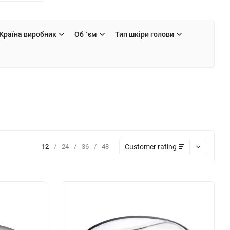
Країна виробник
Об `єм
Тип шкіри голови
Customer rating
12
/
24
/
36
/
48