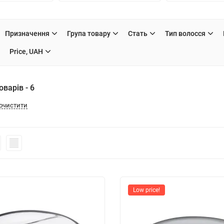
Призначення
Група товару
Стать
Тип волосся
Price, UAH
варів - 6
очистити
Low price!