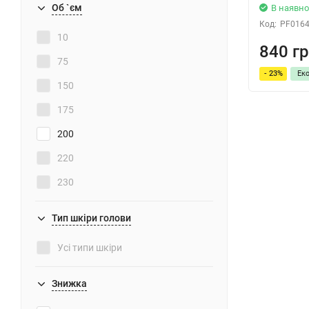
Об `єм
В наявно
Код:
PF016
10
840 гр
75
- 23%
Ек
150
175
200
220
230
250
Тип шкіри голови
300
Усі типи шкіри
500
1000
Знижка
6х13