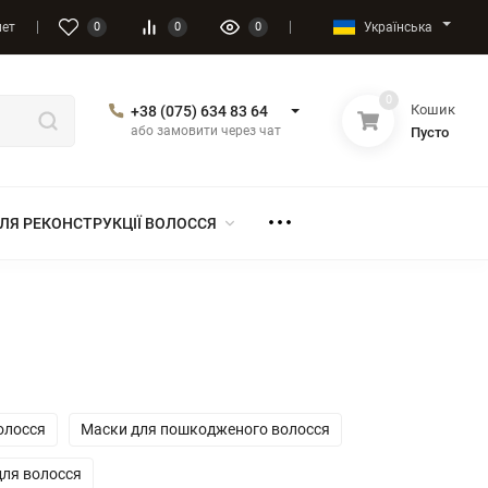
Українська
нет
0
0
0
0
Кошик
+38 (075) 634 83 64
або замовити через чат
Пусто
ЛЯ РЕКОНСТРУКЦІЇ ВОЛОССЯ
олосся
Маски для пошкодженого волосся
для волосся