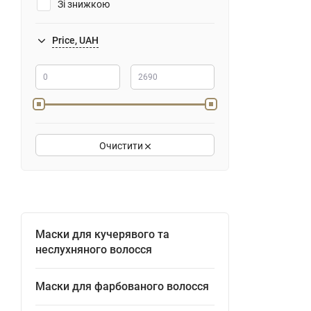
Зі знижкою
Price, UAH
Очистити
Маски для кучерявого та
неслухняного волосся
Маски для фарбованого волосся