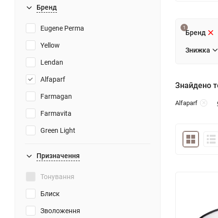
Бренд
Eugene Perma
1
Бренд
Yellow
Знижка
Lendan
Alfaparf
Знайдено то
Farmagan
Alfaparf
Farmavita
Green Light
SALERM
Призначення
REVIVRE
Тонування
Блиск
Зволоження