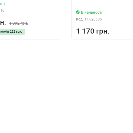
сті
410
В наявності
Код:
PF020606
н.
1 092 грн.
1 170 грн.
ономія
252 грн.