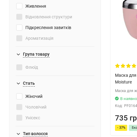
Живлення
Відновлення структури
Підкреслення завитків
Ароматизація
Відновлення
Група товару
Захист від сонця
Флюїд
Для об'єму
Маска для 
Зміцнення
Moisture
Стать
Маска для ж
Пом'якшення
Жіночий
В наявно
Поліпшення росту волосся
Код:
PF016
Чоловічий
Легкість розчісування
735 гр
Унісекс
Нейтралізація жовтизни
- 37%
Ек
Тип волосся
Випрямлення волосся