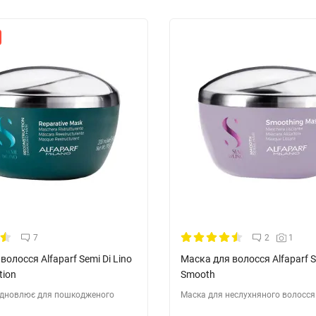
7
2
1
волосся Alfaparf Semi Di Lino
Маска для волосся Alfaparf S
tion
Smooth
ідновлює для пошкодженого
Маска для неслухняного волосся