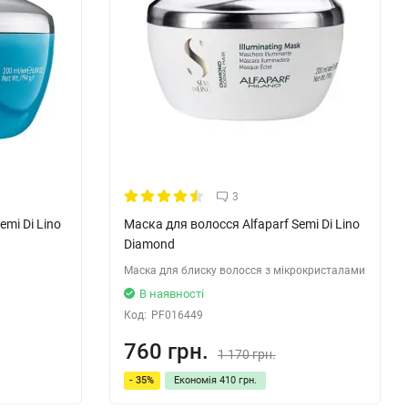
3
emi Di Lino
Маска для волосся Alfaparf Semi Di Lino
Diamond
Маска для блиску волосся з мікрокристалами
В наявності
Код:
PF016449
760 грн.
1 170 грн.
- 35%
Економія
410 грн.