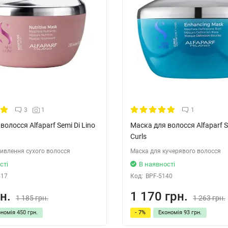
3
1
1
волосся Alfaparf Semi Di Lino
Маска для волосся Alfaparf S
Curls
ивлення сухого волосся
Маска для кучерявого волосся
сті
В наявності
417
Код:
BPF-5140
н.
1 170 грн.
1 185 грн.
1 263 грн.
ономія
450 грн.
- 7%
Економія
93 грн.