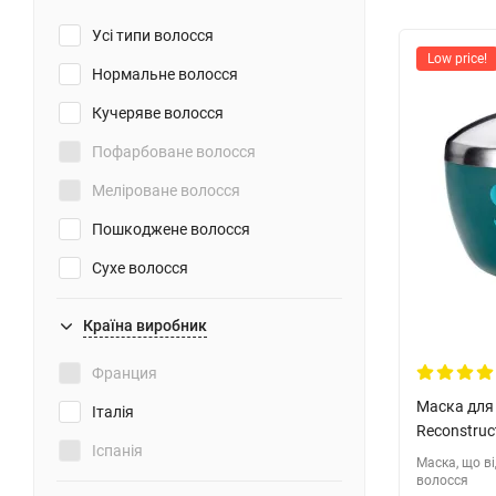
Розгладжування
Усі типи волосся
Low price!
Термозахист
Нормальне волосся
Захист від пухнастості
Кучеряве волосся
Коригує колір волосся
Пофарбоване волосся
Захист
Меліроване волосся
Підвищує міцність волосся
Пошкоджене волосся
Сухе волосся
Ослаблене волосся
Країна виробник
Неслухняне
Франция
Тонке волосся
Маска для 
Італія
Натуральные
Reconstruc
Іспанія
Осветленные
Маска, що в
волосся